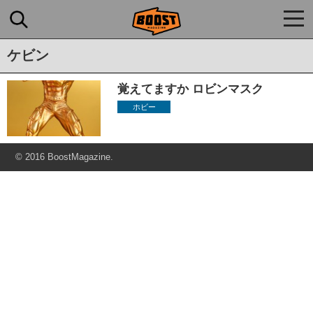
togg
navi
ケビン
覚えてますか ロビンマスク
ホビー
© 2016 BoostMagazine.