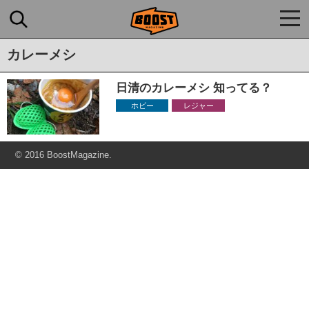
togg
navi
カレーメシ
日清のカレーメシ 知ってる？
ホビー
レジャー
© 2016 BoostMagazine.