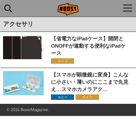
togg
navi
アクセサリ
【省電力なiPadケース】開閉と
ONOFFが連動する便利なiPadケ
ース
ライフ
【スマホが顕微鏡に変身】こんな
に小さい・薄いのにここまで丸見
え…スマホカメラアク...
ホビー
ライフ
© 2016 BoostMagazine.