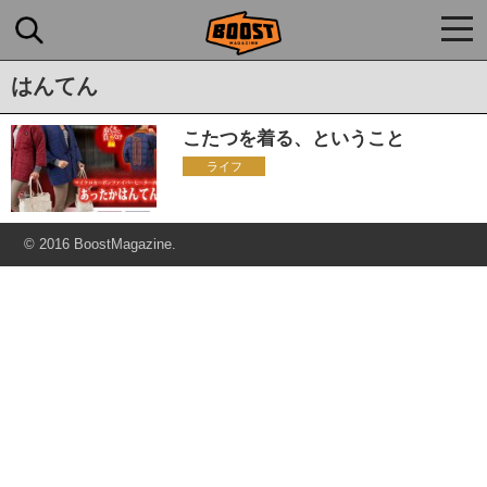
togg
navi
はんてん
こたつを着る、ということ
ライフ
© 2016 BoostMagazine.