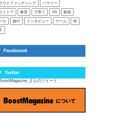
ラウドファンディング
ハウツー
ウトドア
教育
子育て
VR
動画
ール
旅行
インタビュー
ゲーム
肉
子
Faceboook
Twitter
BoostMagazine_さんのツイート