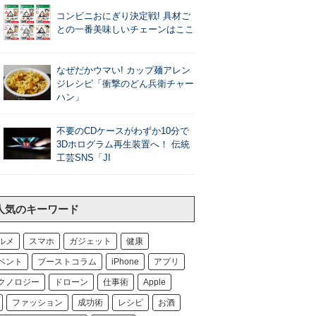
コンビニおにぎり決定戦! 具材ご
との一番美味しいチェーンはここ
なぜだかウマい! カップ麺アレン
ジレシピ「衝撃のどん兵衛チャー
ハン」
不要のCDケースがわずか10分で
3Dホログラム再生装置へ！ 伝統
工芸SNS「JI
人気のキーワード
ルメ
スマホ
ガジェット
健康
ベント
ブーストコラム
iPhone
アプリ
クノロジー
ドローン
仕事術
Apple
ファッション
成功術
レシピ
お酒