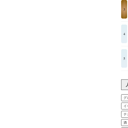
3
4
5
グ
イ
テ
酒