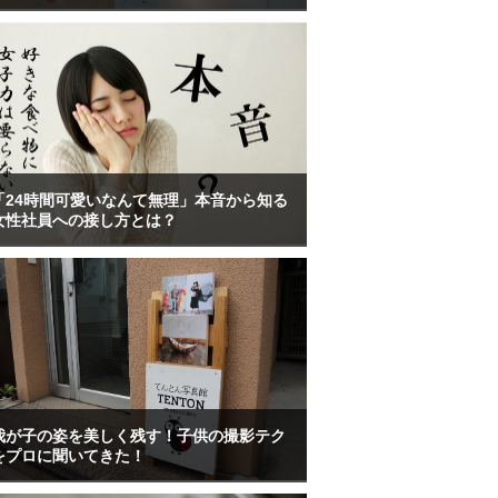
「24時間可愛いなんて無理」本音から知る
女性社員への接し方とは？
我が子の姿を美しく残す！子供の撮影テク
をプロに聞いてきた！