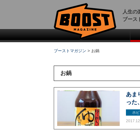
人生の
ブース
ブーストマガジン
>
お鍋
お鍋
あま
った
ホビ
2017.12