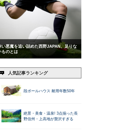
赤い悪魔を追い詰めた西野JAPAN、足りな
いものとは
人気記事ランキング
段ボールハウス 耐用年数50年
絶景・美食・温泉! 3点揃った長
野信州・上高地が贅沢すぎる