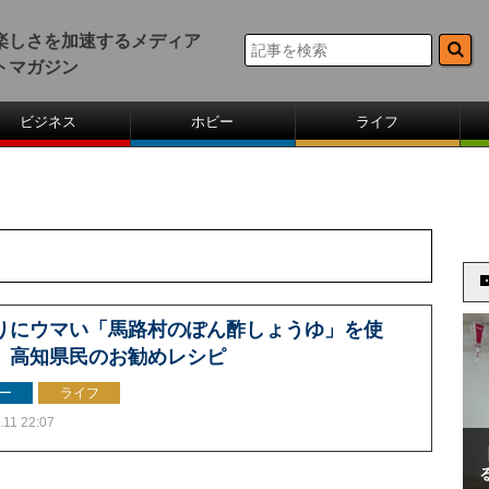
楽しさを加速するメディア
トマガジン
ビジネス
ホビー
ライフ
りにウマい「馬路村のぽん酢しょうゆ」を使
、高知県民のお勧めレシピ
ー
ライフ
.11 22:07