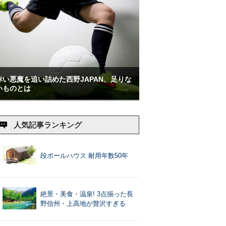
赤い悪魔を追い詰めた西野JAPAN、足りな
いものとは
人気記事ランキング
段ボールハウス 耐用年数50年
絶景・美食・温泉! 3点揃った長
野信州・上高地が贅沢すぎる