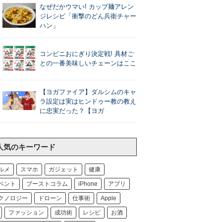
なぜだかウマい! カップ麺アレン
ジレシピ「衝撃のどん兵衛チャー
ハン」
コンビニおにぎり決定戦! 具材ご
との一番美味しいチェーンはここ
【ヨガファイア】ダルシムのキャ
ラ設定は実はヒンドゥー教の教え
に忠実だった？【ヨガ
人気のキーワード
ルメ
スマホ
ガジェット
健康
ベント
ブーストコラム
iPhone
アプリ
クノロジー
ドローン
仕事術
Apple
ファッション
成功術
レシピ
お酒