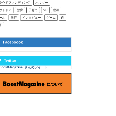
ラウドファンディング
ハウツー
ウトドア
教育
子育て
VR
動画
ール
旅行
インタビュー
ゲーム
肉
子
Faceboook
Twitter
BoostMagazine_さんのツイート