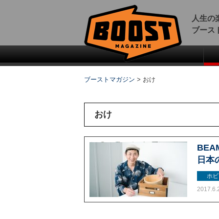
人生の
ブース
ブーストマガジン
>
おけ
おけ
BE
日本
ホビ
2017.6.