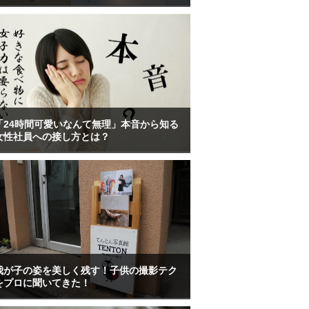
「24時間可愛いなんて無理」本音から知る
女性社員への接し方とは？
我が子の姿を美しく残す！子供の撮影テク
をプロに聞いてきた！