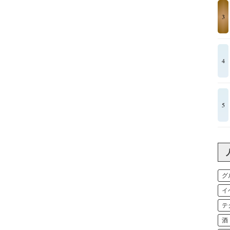
3
4
5
グ
イ
テ
酒