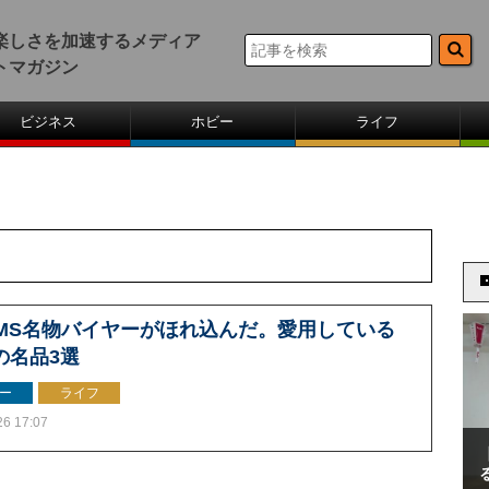
楽しさを加速するメディア
トマガジン
ビジネス
ホビー
ライフ
AMS名物バイヤーがほれ込んだ。愛用している
の名品3選
ー
ライフ
26 17:07