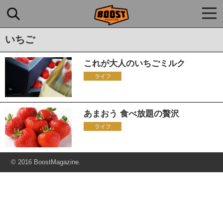
togg
navi
いちご
これが大人のいちごミルク
ライフ
あまおう 食べ放題の贅沢
ライフ
© 2016 BoostMagazine.