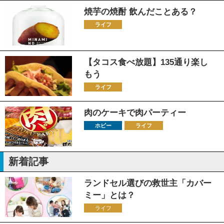
焼芋の焼酎 飲んだことある？
ライフ
【タコス食べ放題】135通り楽し
もう
ライフ
肉のケーキで肉パーティー
ホビー
ライフ
新着記事
ランドセル選びの救世主「カバー
ミー」とは？
ライフ