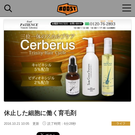
togg
navi
休止した細胞に働く育毛剤
2016.10.21 10:05 更新
読了時間：6分28秒
ライフ