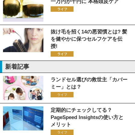
一万円が千円に 本格頭皮ケア
ライフ
抜け毛を招く14の悪習慣とは? 髪
を健やかに保つセルフケアを伝
授!
ライフ
新着記事
ランドセル選びの救世主「カバー
ミー」とは？
ライフ
定期的にチェックしてる？
PageSpeed Insightsの使い方と
メリット
ライフ