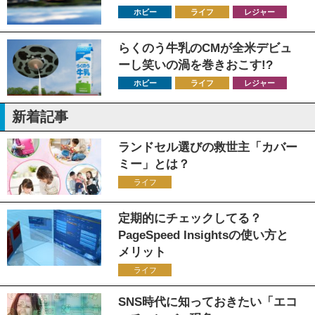
ホビー
ライフ
レジャー
らくのう牛乳のCMが全米デビュ
ーし笑いの渦を巻きおこす!?
ホビー
ライフ
レジャー
新着記事
ランドセル選びの救世主「カバー
ミー」とは？
ライフ
定期的にチェックしてる？
PageSpeed Insightsの使い方と
メリット
ライフ
SNS時代に知っておきたい「エコ