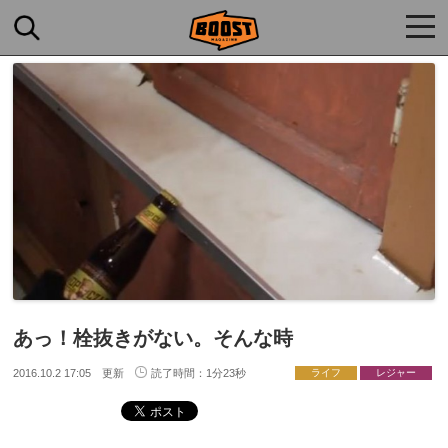
togg
navi
あっ！栓抜きがない。そんな時
2016.10.2 17:05 更新
読了時間：1分23秒
ライフ
レジャー