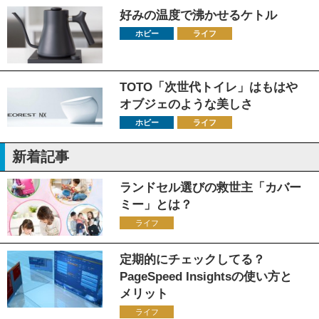
好みの温度で沸かせるケトル
ホビー
ライフ
TOTO「次世代トイレ」はもはや
オブジェのような美しさ
ホビー
ライフ
新着記事
ランドセル選びの救世主「カバー
ミー」とは？
ライフ
定期的にチェックしてる？
PageSpeed Insightsの使い方と
メリット
ライフ