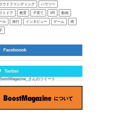
ラウドファンディング
ハウツー
ウトドア
教育
子育て
VR
動画
ール
旅行
インタビュー
ゲーム
肉
子
Faceboook
Twitter
BoostMagazine_さんのツイート