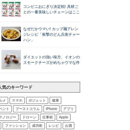
コンビニおにぎり決定戦! 具材ご
との一番美味しいチェーンはここ
なぜだかウマい! カップ麺アレン
ジレシピ「衝撃のどん兵衛チャー
ハン」
ダイエットの強い味方、イオンの
スモークチーズがめちゃウマな件
人気のキーワード
ルメ
スマホ
ガジェット
健康
ベント
ブーストコラム
iPhone
アプリ
クノロジー
ドローン
仕事術
Apple
ファッション
成功術
レシピ
お酒