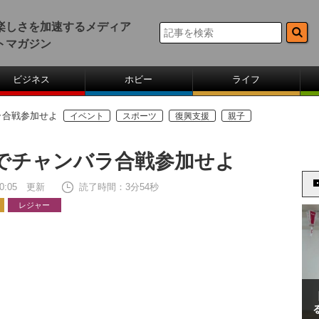
楽しさを加速するメディア
トマガジン
ビジネス
ホビー
ライフ
ラ合戦参加せよ
イベント
スポーツ
復興支援
親子
でチャンバラ合戦参加せよ
 20:05 更新
読了時間：3分54秒
レジャー