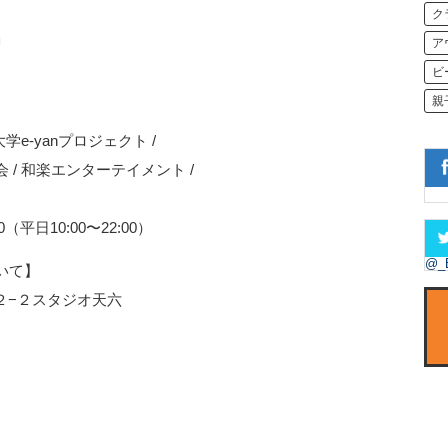
ク
」
ア
ビ
親
学e-yanプロジェクト /
 / 和楽エンターテイメント /
30（平日10:00〜22:00）
@_
いて】
−２−２スタジオ天六