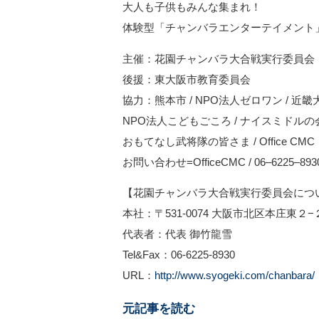
大人も子供もみんな集まれ！
体験型「チャンバラエンターテイメント
主催：花園チャンバラ大合戦実行委員会
後援：東大阪市教育委員会
協力：熊本市 / NPO法人ゼロワン / 近畿大
NPO法人こどもごころ / ナイスミドルの会
おもてなし武将隊の皆さま / Office CMC
お問い合わせ=OfficeCMC / 06‒6225‒89
【花園チャンバラ大合戦実行委員会につ
本社：〒531-0074 大阪市北区本庄東２
代表者：代表 御竹龍雪
Tel&Fax：06-6225-8930
URL：
http://www.syogeki.com/chanbara/
元記事を読む