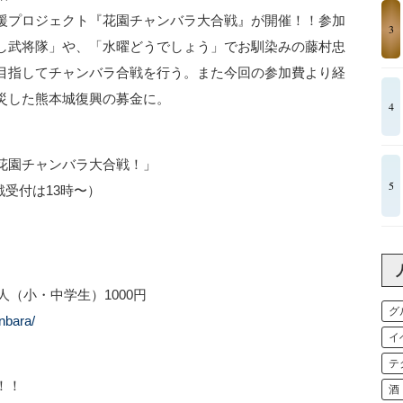
援プロジェクト『花園チャンバラ大合戦』が開催！！参加
3
し武将隊」や、「水曜どうでしょう」でお馴染みの藤村忠
目指してチャンバラ合戦を行う。また今回の参加費より経
災した熊本城復興の募金に。
4
花園チャンバラ大合戦！」
5
戦受付は13時〜）
人（小・中学生）1000円
グ
nbara/
イ
テ
！！
酒