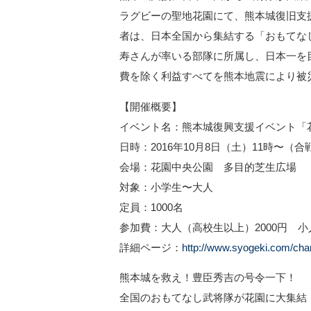
ラグビーの聖地花園にて、熊本城復旧支
者は、日本全国から集結する「おもてな
寿さんが率いる部隊に所属し、日本一を
費を除く利益すべてを熊本地震により被
【開催概要】
イベント名：熊本城復興支援イベント「
日時：2016年10月8日（土）11時〜（合
会場：花園中央公園 多目的芝生広場
対象：小学生〜大人
定員：1000名
参加費：大人（高校生以上）2000円 小
詳細ページ：
http://www.syogeki.com/cha
熊本城を救え！豊臣秀吉の号令一下！
全国のおもてなし武将隊が花園に大集結