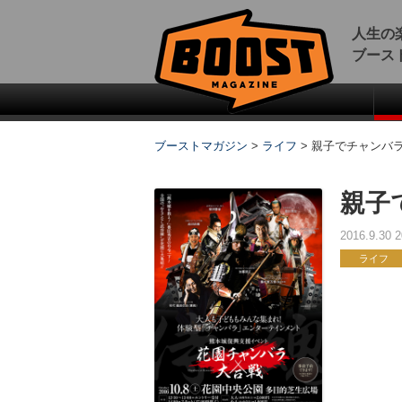
人生の
ブース
ブーストマガジン
>
ライフ
>
親子でチャンバ
親子
2016.9.30
ライフ