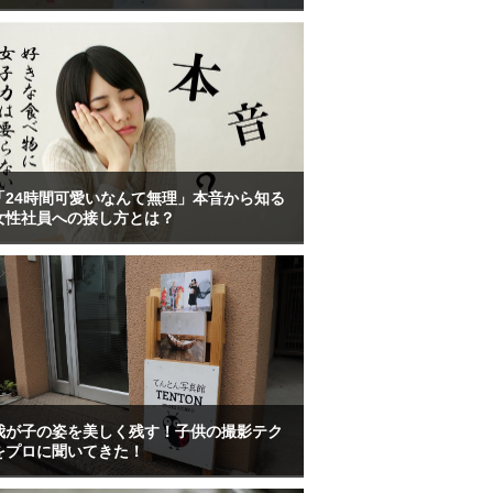
「24時間可愛いなんて無理」本音から知る
女性社員への接し方とは？
我が子の姿を美しく残す！子供の撮影テク
をプロに聞いてきた！