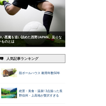
赤い悪魔を追い詰めた西野JAPAN、足りな
いものとは
人気記事ランキング
段ボールハウス 耐用年数50年
絶景・美食・温泉! 3点揃った長
野信州・上高地が贅沢すぎる