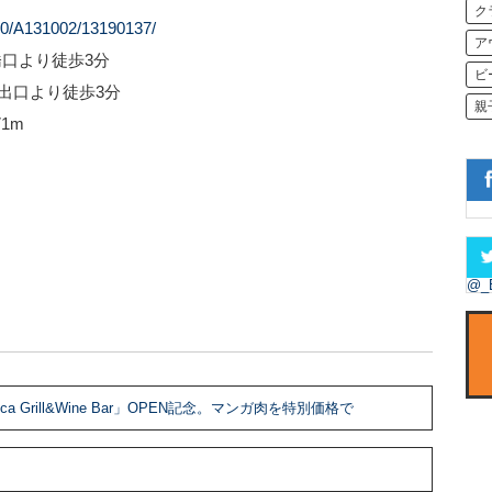
ク
310/A131002/13190137/
ア
口より徒歩3分
ビ
出口より徒歩3分
親
1m
@_
Grill&Wine Bar」OPEN記念。マンガ肉を特別価格で