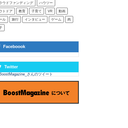
ラウドファンディング
ハウツー
ウトドア
教育
子育て
VR
動画
ール
旅行
インタビュー
ゲーム
肉
子
Faceboook
Twitter
BoostMagazine_さんのツイート