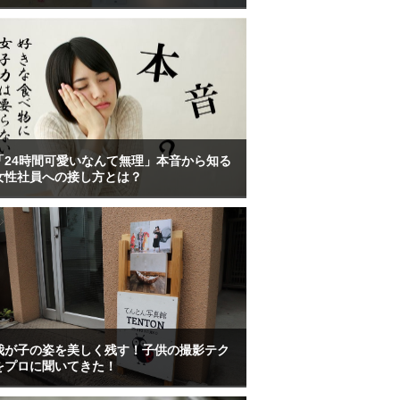
「24時間可愛いなんて無理」本音から知る
女性社員への接し方とは？
我が子の姿を美しく残す！子供の撮影テク
をプロに聞いてきた！