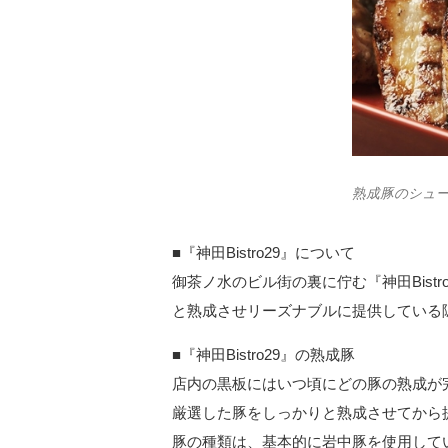
熟成豚のシュ
■『神田Bistro29』について
御茶ノ水のビル街の裏に佇む『神田Bist
と熟成させリーズナブルに提供している
■『神田Bistro29』の熟成豚
店内の黒板にはいつ頃にどの豚の熟成が
厳選した豚をしっかりと熟成させてから
豚の種類は、基本的に岩中豚を使用して