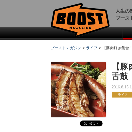
人生の
ブース
ブーストマガジン
>
ライフ
>
【豚肉好き集合
【豚
舌鼓
2016.8.15
ライフ