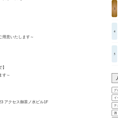
3
】
4
ご用意いたします～
5
で】
ます～
グ
イ
3 アクセス御茶ノ水ビル1F
テ
酒