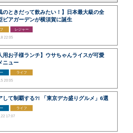
風のときだって飲みたい！】日本最大級の全
型ビアガーデンが横須賀に誕生
フ
レジャー
18 22:05
人用お子様ランチ】ウサちゃんライスが可愛
メニュー
ー
ライフ
15 20:05
アして制覇する?! 「東京デカ盛りグルメ」6選
ー
ライフ
.22 17:07