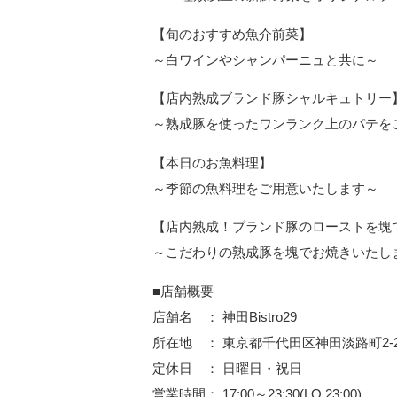
【旬のおすすめ魚介前菜】
～白ワインやシャンパーニュと共に～
【店内熟成ブランド豚シャルキュトリー
～熟成豚を使ったワンランク上のパテを
【本日のお魚料理】
～季節の魚料理をご用意いたします～
【店内熟成！ブランド豚のローストを塊
～こだわりの熟成豚を塊でお焼きいたし
■店舗概要
店舗名 ： 神田Bistro29
所在地 ： 東京都千代田区神田淡路町2-2
定休日 ： 日曜日・祝日
営業時間： 17:00～23:30(LO 23:00)