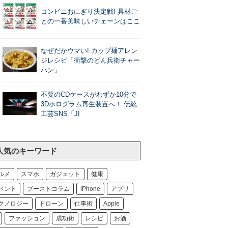
コンビニおにぎり決定戦! 具材ご
との一番美味しいチェーンはここ
なぜだかウマい! カップ麺アレン
ジレシピ「衝撃のどん兵衛チャー
ハン」
不要のCDケースがわずか10分で
3Dホログラム再生装置へ！ 伝統
工芸SNS「JI
人気のキーワード
ルメ
スマホ
ガジェット
健康
ベント
ブーストコラム
iPhone
アプリ
クノロジー
ドローン
仕事術
Apple
ファッション
成功術
レシピ
お酒