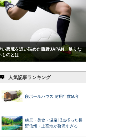
赤い悪魔を追い詰めた西野JAPAN、足りな
いものとは
人気記事ランキング
段ボールハウス 耐用年数50年
絶景・美食・温泉! 3点揃った長
野信州・上高地が贅沢すぎる