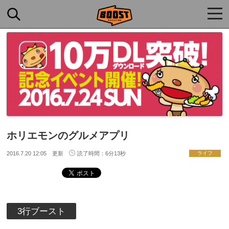
togg
navi
ホリエモンのグルメアプリ
2016.7.20 12:05 更新
読了時間：6分13秒
ライフ
3行ブースト