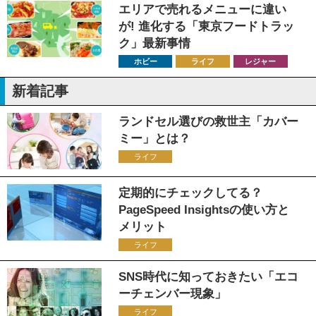
エリアで売れるメニューに違い
が! 進化する「東京フードトラッ
ク」最新事情
ホビー
ライフ
レジャー
新着記事
ランドセル選びの救世主「カバー
ミー」とは？
ライフ
定期的にチェックしてる？
PageSpeed Insightsの使い方と
メリット
ライフ
SNS時代に知っておきたい「エコ
ーチェンバー現象」
ライフ