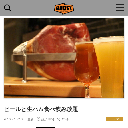
togg
navi
ビールと生ハム食べ飲み放題
2016.7.1 22:05 更新
読了時間：5分26秒
ライフ