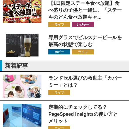
【1日限定ステーキ食べ放題】食
べ盛りの子供と一緒に。「ステー
キのどん食べ放題キャ...
ライフ
レジャー
専用グラスでピルスナービールを
最高の状態で楽しむ
ホビー
ライフ
新着記事
ランドセル選びの救世主「カバー
ミー」とは？
ライフ
定期的にチェックしてる？
PageSpeed Insightsの使い方と
メリット
ライフ