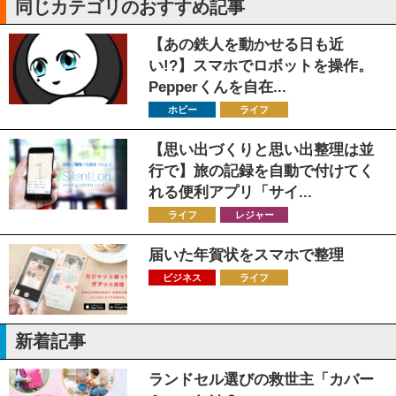
同じカテゴリのおすすめ記事
【あの鉄人を動かせる日も近
い!?】スマホでロボットを操作。
Pepperくんを自在...
ホビー
ライフ
【思い出づくりと思い出整理は並
行で】旅の記録を自動で付けてく
れる便利アプリ「サイ...
ライフ
レジャー
届いた年賀状をスマホで整理
ビジネス
ライフ
新着記事
ランドセル選びの救世主「カバー