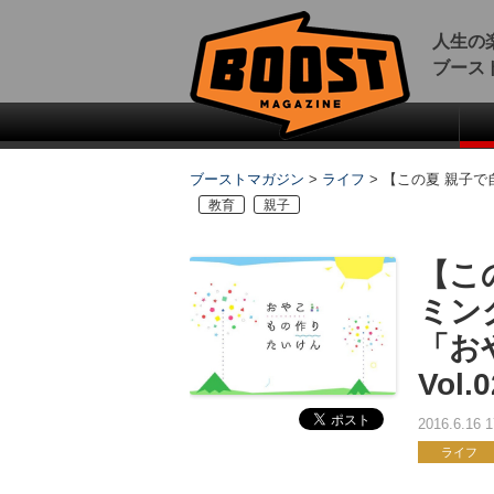
人生の
ブース
ブーストマガジン
>
ライフ
>
【この夏 親子で
教育
親子
【こ
ミン
「お
Vol.
2016.6.16
ライフ