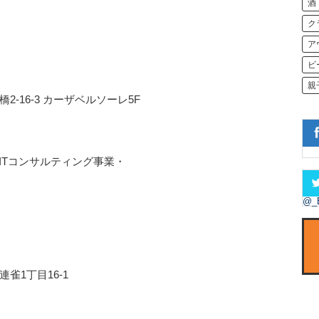
酒
ク
ア
ビ
親
橋2-16-3 カーザベルソーレ5F
ITコンサルティング事業・
@_
連雀1丁目16-1