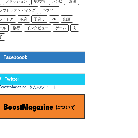
ファッション
成功術
レシピ
お酒
ラウドファンディング
ハウツー
ウトドア
教育
子育て
VR
動画
ール
旅行
インタビュー
ゲーム
肉
子
Faceboook
Twitter
BoostMagazine_さんのツイート