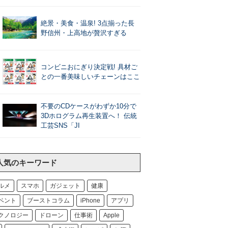
絶景・美食・温泉! 3点揃った長
野信州・上高地が贅沢すぎる
コンビニおにぎり決定戦! 具材ご
との一番美味しいチェーンはここ
不要のCDケースがわずか10分で
3Dホログラム再生装置へ！ 伝統
工芸SNS「JI
人気のキーワード
ルメ
スマホ
ガジェット
健康
ベント
ブーストコラム
iPhone
アプリ
クノロジー
ドローン
仕事術
Apple