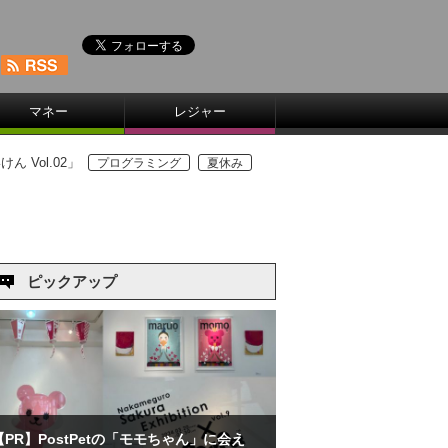
マネー
レジャー
Vol.02」
プログラミング
夏休み
ピックアップ
【PR】PostPetの「モモちゃん」に会え