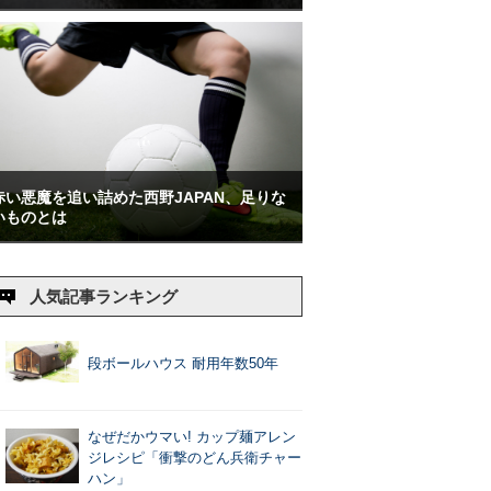
赤い悪魔を追い詰めた西野JAPAN、足りな
いものとは
人気記事ランキング
段ボールハウス 耐用年数50年
なぜだかウマい! カップ麺アレン
ジレシピ「衝撃のどん兵衛チャー
ハン」