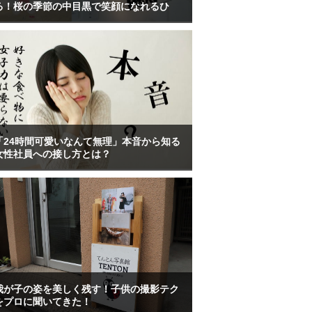
る！桜の季節の中目黒で笑顔になれるひ
「24時間可愛いなんて無理」本音から知る
女性社員への接し方とは？
我が子の姿を美しく残す！子供の撮影テク
をプロに聞いてきた！