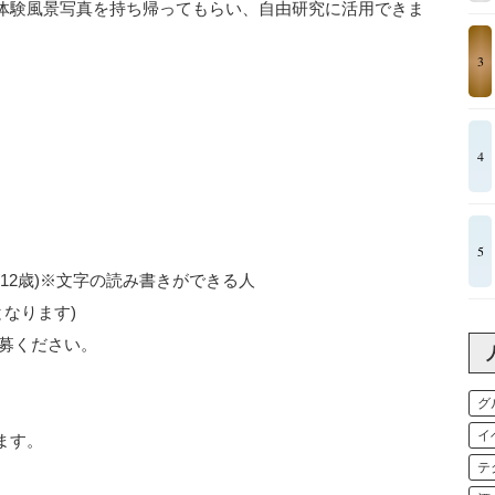
体験風景写真を持ち帰ってもらい、自由研究に活用できま
3
4
5
12歳)※文字の読み書きができる人
なります)
応募ください。
グ
イ
ます。
テ