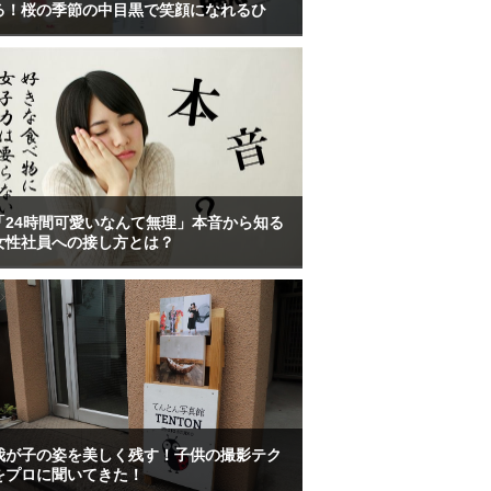
る！桜の季節の中目黒で笑顔になれるひ
「24時間可愛いなんて無理」本音から知る
女性社員への接し方とは？
我が子の姿を美しく残す！子供の撮影テク
をプロに聞いてきた！