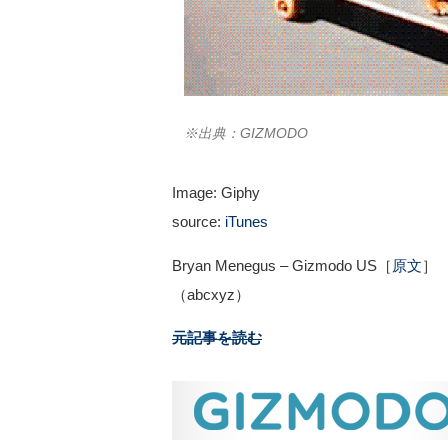
※出典：GIZMODO
Image: Giphy
source:
iTunes
Bryan Menegus – Gizmodo US［
原文
］
（abcxyz）
元記事を読む