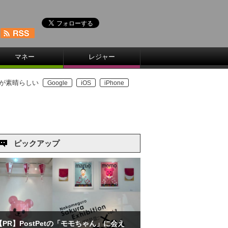
マネー
レジャー
」が素晴らしい
Google
iOS
iPhone
ピックアップ
【PR】PostPetの「モモちゃん」に会え