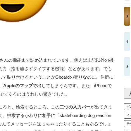
3
4
たくさんの機能まで詰め込まれています。例えば上記以外の機
5
de入力（指を離さずタイプする機能）などがあります。でも
て貼り付けるということがGboardの売りなのに、住所に
、
Appleのマップ
で出してしまうんです。また、iPhoneで
換ででてくるのはうれしい驚きでした。
ころと、検索するところ、この
二つの入力バー
が出てきま
グ
かわりに相手に「skateboarding dog reaction
イ
if）なんてメッセージを送っちゃったりすることもあるでしょ
テ