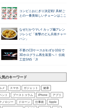
コンビニおにぎり決定戦! 具材ご
との一番美味しいチェーンはここ
なぜだかウマい! カップ麺アレン
ジレシピ「衝撃のどん兵衛チャー
ハン」
不要のCDケースがわずか10分で
3Dホログラム再生装置へ！ 伝統
工芸SNS「JI
人気のキーワード
ルメ
スマホ
ガジェット
健康
ベント
ブーストコラム
iPhone
アプリ
クノロジー
ドローン
仕事術
Apple