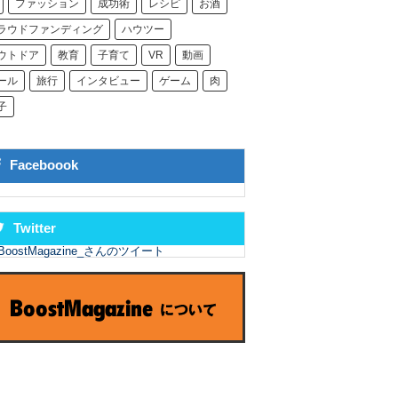
ファッション
成功術
レシピ
お酒
ラウドファンディング
ハウツー
ウトドア
教育
子育て
VR
動画
ール
旅行
インタビュー
ゲーム
肉
子
Faceboook
Twitter
BoostMagazine_さんのツイート