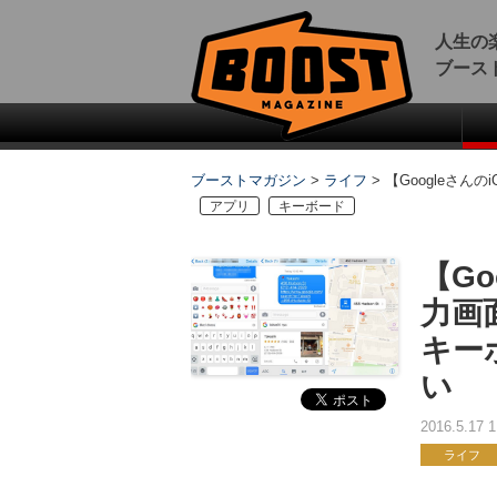
人生の
ブース
ブーストマガジン
>
ライフ
>
【Googleさ
アプリ
キーボード
【Go
力画
キー
い
2016.5.17
ライフ