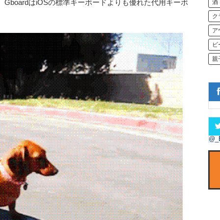
boardはiOSの標準キーボードよりも優れた代用キーボ
酒
ク
ア
ビ
親
@_