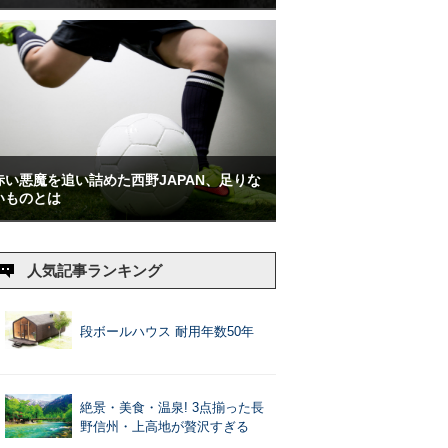
赤い悪魔を追い詰めた西野JAPAN、足りな
いものとは
人気記事ランキング
段ボールハウス 耐用年数50年
絶景・美食・温泉! 3点揃った長
野信州・上高地が贅沢すぎる