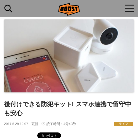
togg
navi
後付けできる防犯キット! スマホ連携で留守中
も安心
2017.5.29 12:07 更新
読了時間：4分42秒
ライフ