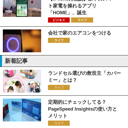
ト家電を操れるアプリ
「HOME」、誕生
ビジネス
ライフ
会社で家のエアコンをつける
ライフ
新着記事
ランドセル選びの救世主「カバー
ミー」とは？
ライフ
定期的にチェックしてる？
PageSpeed Insightsの使い方と
メリット
ライフ