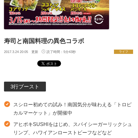
寿司と南国料理の異色コラボ
2017.3.24 20:05 更新
読了時間：5分43秒
ライフ
3行ブースト
スシロー初めての試み！南国気分が味わえる「トロピ
カルマーケット」が開催中
アヒポキSUSHIをはじめ、スパイシーガーリックシュ
リンプ、ハワイアンローストビーフなどなど