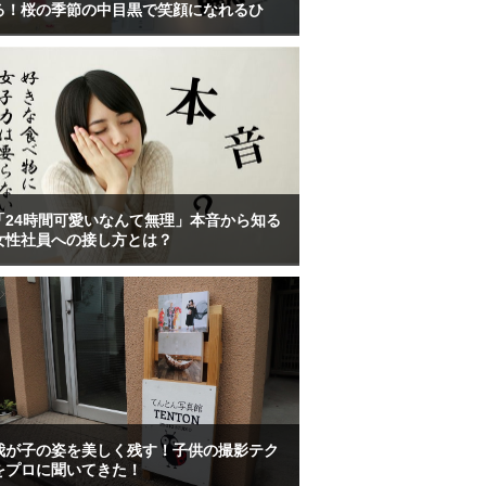
る！桜の季節の中目黒で笑顔になれるひ
「24時間可愛いなんて無理」本音から知る
女性社員への接し方とは？
我が子の姿を美しく残す！子供の撮影テク
をプロに聞いてきた！