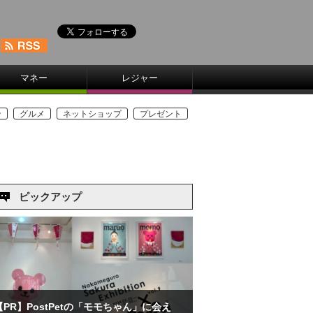
マネー
レジャー
ン
グルメ
ネットショップ
プレゼント
ピックアップ
【PR】PostPetの「モモちゃん」に会え