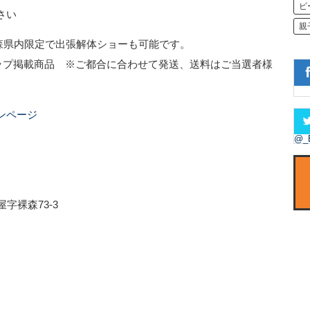
ビ
さい
親
森県内限定で出張解体ショーも可能です。
ップ掲載商品 ※ご都合に合わせて発送、送料はご当選者様
ンページ
@_
字裸森73-3