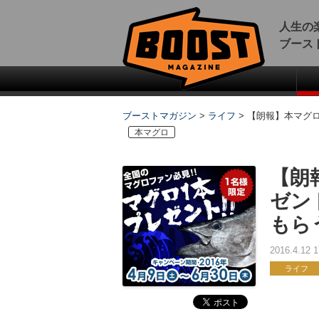
人生の
ブース
ブーストマガジン
>
ライフ
>
【朗報】本マグ
本マグロ
【朗
ゼン
もら
2016.4.12
ライフ