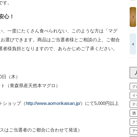
です。
安心！
3
い、一度にたくさん食べられない、このような方は「マグ
もお選びできます。商品はご当選者様とご相談の上、ご都合
4
選者様負担となりますので、あらかじめご了承ください。
0日（木）
ト（青森県産天然本マグロ）
グ
イ
トショップ（
http://www.aomorikaisan.jp/
）にて5,000円以上
テ
酒
ク
コースはご当選者のご都合に合わせて発送）
ア