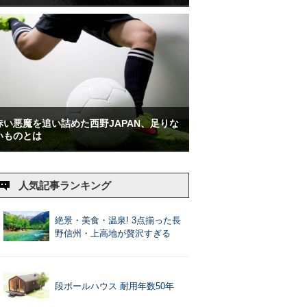
赤い悪魔を追い詰めた西野JAPAN、足りな
いものとは
人気記事ランキング
絶景・美食・温泉! 3点揃った長
野信州・上高地が贅沢すぎる
段ボールハウス 耐用年数50年