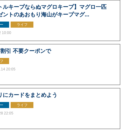
トルキープならぬマグロキープ】マグロ一匹
ゼントのあおもり海山がキープマグ...
ー
ライフ
2 10:00
3割引 不要クーポンで
フ
.14 20:05
リにカードをまとめよう
ー
ライフ
28 22:05