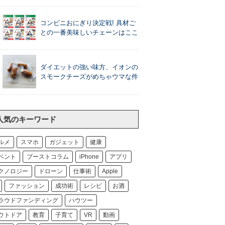
コンビニおにぎり決定戦! 具材ご
との一番美味しいチェーンはここ
ダイエットの強い味方、イオンの
スモークチーズがめちゃウマな件
人気のキーワード
ルメ
スマホ
ガジェット
健康
ベント
ブーストコラム
iPhone
アプリ
クノロジー
ドローン
仕事術
Apple
ファッション
成功術
レシピ
お酒
ラウドファンディング
ハウツー
ウトドア
教育
子育て
VR
動画