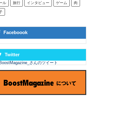
ール
旅行
インタビュー
ゲーム
肉
子
Faceboook
Twitter
BoostMagazine_さんのツイート