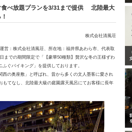
食べ放題プランを3/31まで提供 北陸最大
る！
株式会社清風荘
(運営：株式会社清風荘、所在地：福井県あわら市、代表取
月31日までの期間限定で「【豪華50種類】贅沢な冬の王様ずわ
ニふぐバイキング」を提供しております。
関西の奥座敷」と呼ばれ、昔から多くの文人墨客に愛され
とおもてなし、北陸最大級の庭園露天風呂にてお客様に長年