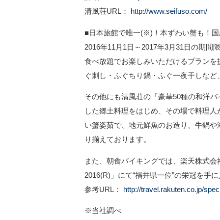
清風荘URL：
http://www.seifuso.com/
■日本旅館で唯一(※)！本ずわい蟹も！
2016年11月1日～2017年3月31日
食べ放題でお楽しみいただけるプランを
ぐ刺し・ふぐちり鍋・ふぐ一夜干しなど
その他にも清風荘の「豪華50種の和洋
した郷土料理をはじめ、その場で料理人
い蟹姿茹で、地元鮮魚のお造り、牛鍋や
り揃えております。
また、朝食バイキングでは、楽天株式会
2016(R)」にて“福井県一位”の栄冠
参考URL：
http://travel.rakuten.co.jp/spe
※当社調べ