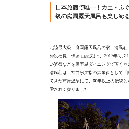
日本旅館で唯一！カニ・ふぐ
級の庭園露天風呂も楽しめ
北陸最大級 庭園露天風呂の宿 清風荘
締役社長：伊藤 由紀夫)は、2017年3
い姿蟹などを個室風ダイニングで頂くカ
清風荘は、福井県屈指の温泉街として「
てきた芦原温泉にて、60年以上の伝統
愛されて参りました。