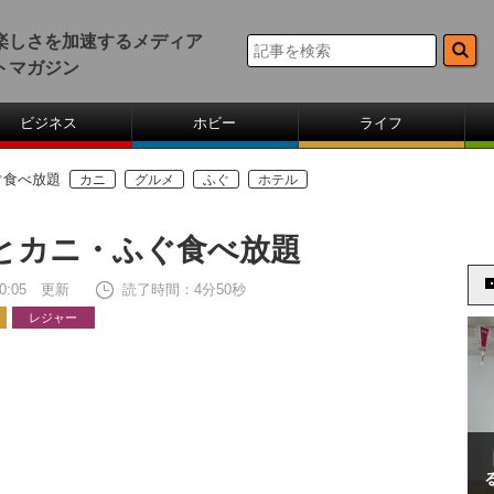
楽しさを加速するメディア
トマガジン
ビジネス
ホビー
ライフ
ぐ食べ放題
カニ
グルメ
ふぐ
ホテル
とカニ・ふぐ食べ放題
 20:05 更新
読了時間：4分50秒
レジャー