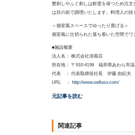
蟹刺しやふぐ刺しは鮮度を保つため注文
は目の前で調理いたします。料理人の技
＜個室風スペースでゆったり寛げる＞
個室風に仕切られた落ち着いた空間でワ
■施設概要
法人名： 株式会社清風荘
所在地： 〒910-4198 福井県あわら市温泉
代表 ： 代表取締役社長 伊藤 由紀夫
URL ：
http://www.seifuso.com/
元記事を読む
関連記事