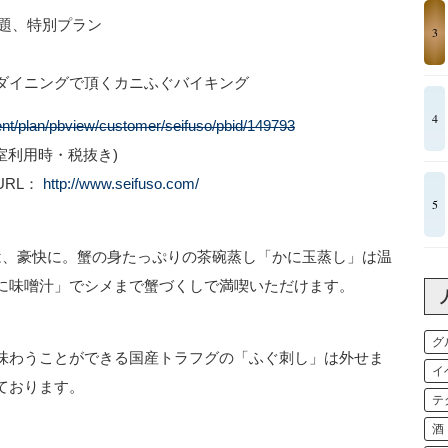
放題、特別プラン
3
ダイニングで頂くカニふぐバイキング
4
ent/plan/pbview/customer/seifuso/pbid/149793
1室利用時・税抜き)
RL：
http://www.seifuso.com/
5
は、豪快に。蟹の身たっぷりの茶碗蒸し「かに玉蒸し」は温
に味噌汁」でシメまで蟹づくしで満喫いただけます。
グ
味わうことができる国産トラフグの「ふぐ刺し」は外せま
イ
ております。
テ
酒