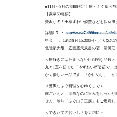
■11月～3月の期間限定！蟹・ふぐ食べ
【豪華50種類】
贅沢な冬の王様ずわい姿蟹などを個室風
詳細URL：
http://www7.489ban.net/v4/cli
料金 ： 1泊2食付15,000円～／人(2名
北陸最大級 庭園露天風呂の宿 清風荘U
＜蟹好きにはたまらない圧倒的な品数＞
丸々1匹を茹でた「本ずわい蟹姿茹で」
かく優しい一品です。「かにめし」「か
＜贅沢なふぐ料理を心ゆくまで＞
歯ごたえと、淡白なのに旨みをしっかり
せん。珍味「ふぐ白子豆腐」もご用意し
＜できたてのおいしさを大切に＞