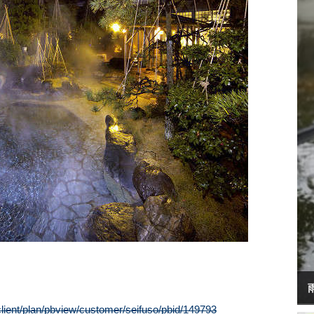
lient/plan/pbview/customer/seifuso/pbid/149793