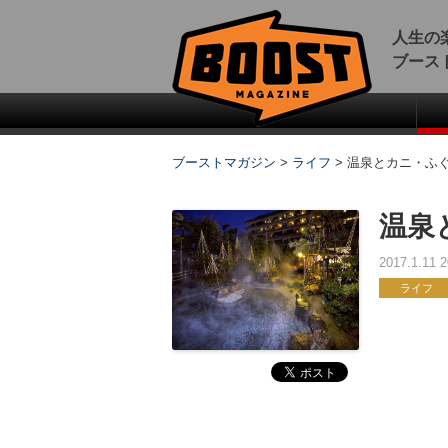
人生の
ブース
ブーストマガジン
>
ライフ
>
温泉とカニ・ふ
温泉
2017.1.11
ライフ