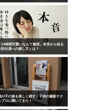
「24時間可愛いなんて無理」本音から知る
女性社員への接し方とは？
我が子の姿を美しく残す！子供の撮影テク
をプロに聞いてきた！