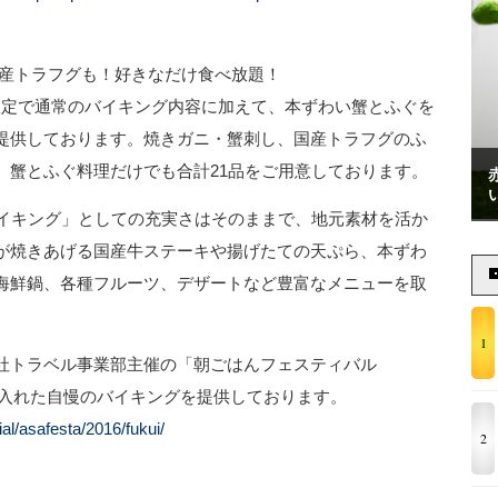
国産トラフグも！好きなだけ食べ放題！
の期間限定で通常のバイキング内容に加えて、本ずわい蟹とふぐを
提供しております。焼きガニ・蟹刺し、国産トラフグのふ
、蟹とふぐ料理だけでも合計21品をご用意しております。
バイキング」としての充実さはそのままで、地元素材を活か
が焼きあげる国産牛ステーキや揚げたての天ぷら、本ずわ
海鮮鍋、各種フルーツ、デザートなど豊富なメニューを取
1
社トラベル事業部主催の「朝ごはんフェスティバル
を手に入れた自慢のバイキングを提供しております。
cial/asafesta/2016/fukui/
2