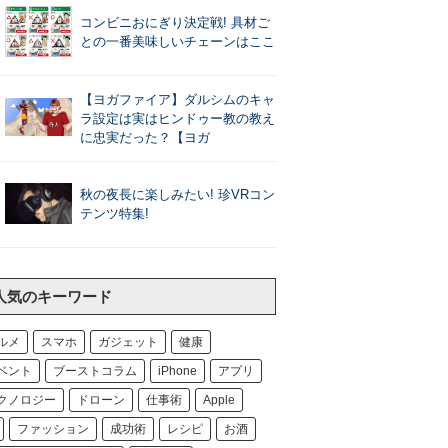
コンビニおにぎり決定戦! 具材ご
との一番美味しいチェーンはここ
【ヨガファイア】ダルシムのキャ
ラ設定は実はヒンドゥー教の教え
に忠実だった？【ヨガ
秋の夜長に楽しみたい! 珍VRコン
テンツ特集!
人気のキーワード
ルメ
スマホ
ガジェット
健康
ベント
ブーストコラム
iPhone
アプリ
クノロジー
ドローン
仕事術
Apple
ファッション
成功術
レシピ
お酒