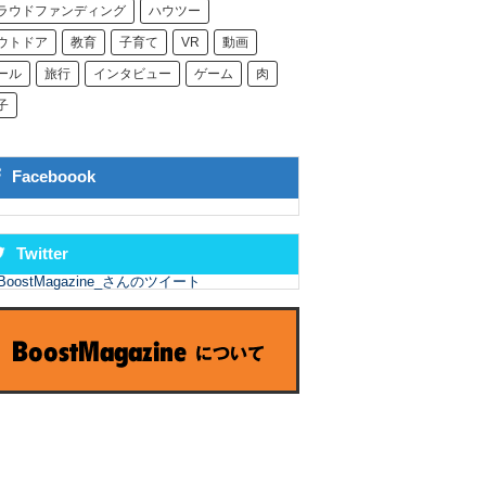
ラウドファンディング
ハウツー
ウトドア
教育
子育て
VR
動画
ール
旅行
インタビュー
ゲーム
肉
子
Faceboook
Twitter
BoostMagazine_さんのツイート