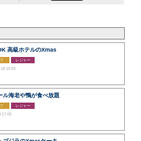
K 高級ホテルのXmas
フ
レジャー
.18 10:05
ール海老や鴨が食べ放題
フ
レジャー
9 17:05
・ゴジラのXmasケーキ