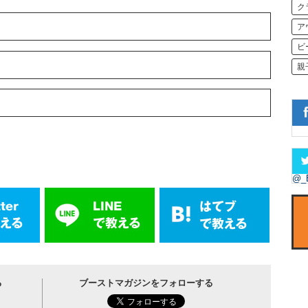
ク
ア
ビ
親
@_
る
ブーストマガジンをフォローする