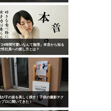
「24時間可愛いなんて無理」本音から知る
女性社員への接し方とは？
我が子の姿を美しく残す！子供の撮影テク
をプロに聞いてきた！