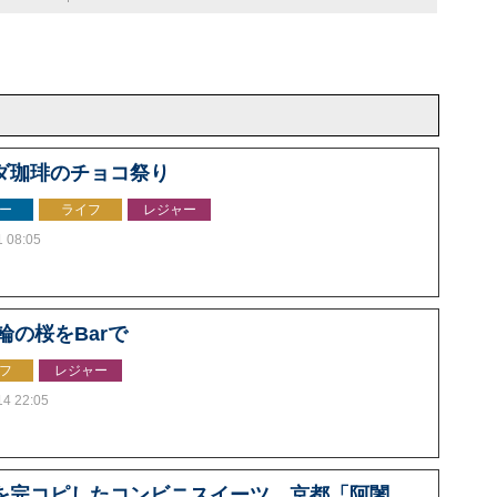
ダ珈琲のチョコ祭り
ー
ライフ
レジャー
1 08:05
0輪の桜をBarで
フ
レジャー
14 22:05
を完コピしたコンビニスイーツ。京都「阿闍