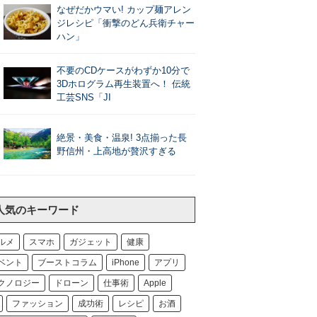
なぜだかウマい! カップ麺アレン
ジレシピ「衝撃のどん兵衛チャー
ハン」
不要のCDケースがわずか10分で
3Dホログラム再生装置へ！ 伝統
工芸SNS「JI
絶景・美食・温泉! 3点揃った長
野信州・上高地が贅沢すぎる
人気のキーワード
ルメ
スマホ
ガジェット
健康
ベント
ブーストコラム
iPhone
アプリ
クノロジー
ドローン
仕事術
Apple
ファッション
成功術
レシピ
お酒