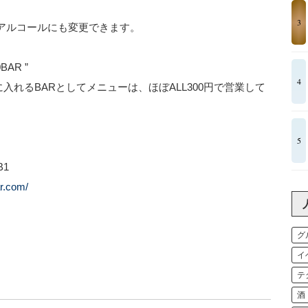
3
アルコールにも変更できます。
AR ”
4
に入れるBARとしてメニューは、ほぼALL300円で営業して
5
B1
r.com/
グ
イ
テ
酒