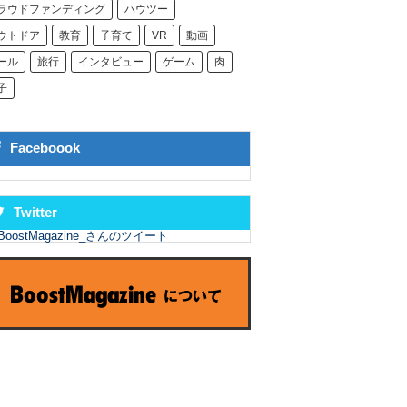
ラウドファンディング
ハウツー
ウトドア
教育
子育て
VR
動画
ール
旅行
インタビュー
ゲーム
肉
子
Faceboook
Twitter
BoostMagazine_さんのツイート