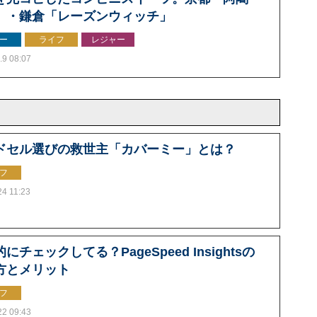
」・鎌倉「レーズンウィッチ」
ー
ライフ
レジャー
.9 08:07
ドセル選びの救世主「カバーミー」とは？
フ
24 11:23
にチェックしてる？PageSpeed Insightsの
方とメリット
フ
22 09:43