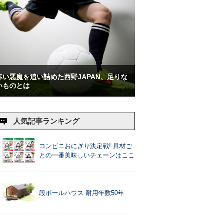
赤い悪魔を追い詰めた西野JAPAN、足りな
いものとは
人気記事ランキング
コンビニおにぎり決定戦! 具材ご
との一番美味しいチェーンはここ
段ボールハウス 耐用年数50年