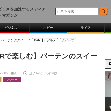
楽しさを加速するメディア
トマガジン
ビジネス
ホビー
ライフ
】バーテンのスイーツ
BAR
グルメ
スイーツ
ARで楽しむ】バーテンのスイー
9 22:05 更新
読了時間：3分24秒
レジャー