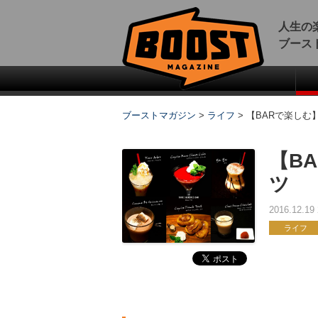
人生の
ブース
ブーストマガジン
>
ライフ
>
【BARで楽しむ
【B
ツ
2016.12.1
ライフ