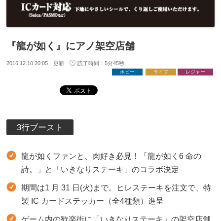
『龍が如く』にアノ架空店舗
2016.12.10 20:05 更新
読了時間：5分45秒
ホビー
ライフ
レジャー
3行ブースト
龍が如くファンと、肉好き必見！「龍が如く6 命の
詩。」と「いきなりステーキ」のコラボ決定
期間は1 月 31 日(火)まで。ヒレステーキを注文で、特
製 IC カードステッカー（全4種類）進呈
ゲーム内の歓楽街に「いきなりステーキ」の架空店舗