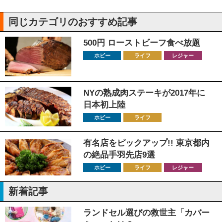
同じカテゴリのおすすめ記事
500円 ローストビーフ食べ放題
ホビー
ライフ
レジャー
NYの熟成肉ステーキが2017年に
日本初上陸
ホビー
ライフ
有名店をピックアップ!! 東京都内
の絶品手羽先店9選
ホビー
ライフ
レジャー
新着記事
ランドセル選びの救世主「カバー