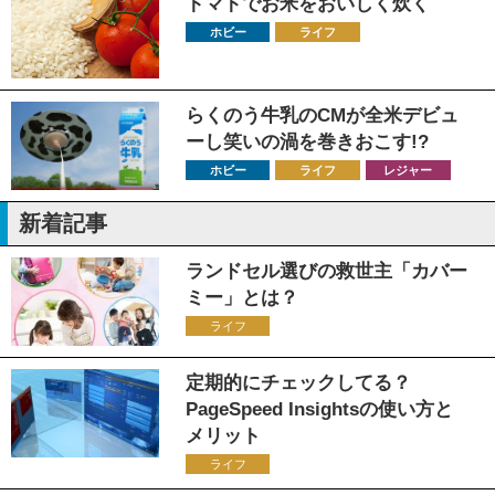
トマトでお米をおいしく炊く
ホビー
ライフ
らくのう牛乳のCMが全米デビュ
ーし笑いの渦を巻きおこす!?
ホビー
ライフ
レジャー
新着記事
ランドセル選びの救世主「カバー
ミー」とは？
ライフ
定期的にチェックしてる？
PageSpeed Insightsの使い方と
メリット
ライフ