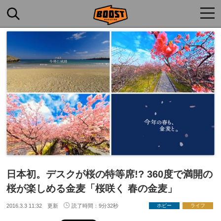
togg
navi
日本初。デスクが桜の特等席!? 360度で満開の
桜が楽しめる金麦「桜咲く 春の金麦」
2016.3.3 11:32 更新
読了時間：9分32秒
ホビー
ライフ