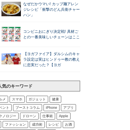
なぜだかウマい! カップ麺アレン
ジレシピ「衝撃のどん兵衛チャー
ハン」
コンビニおにぎり決定戦! 具材ご
との一番美味しいチェーンはここ
【ヨガファイア】ダルシムのキャ
ラ設定は実はヒンドゥー教の教え
に忠実だった？【ヨガ
人気のキーワード
ルメ
スマホ
ガジェット
健康
ベント
ブーストコラム
iPhone
アプリ
クノロジー
ドローン
仕事術
Apple
ファッション
成功術
レシピ
お酒