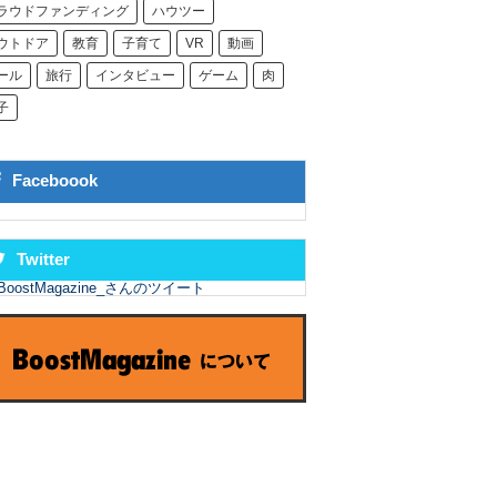
ラウドファンディング
ハウツー
ウトドア
教育
子育て
VR
動画
ール
旅行
インタビュー
ゲーム
肉
子
Faceboook
Twitter
BoostMagazine_さんのツイート