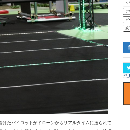
ク
ア
ビ
親
@_
着けたパイロットがドローンからリアルタイムに送られて