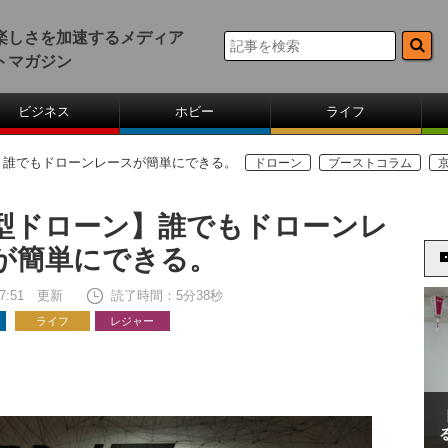
楽しさを加速するメディア
トマガジン
ビジネス
ホビー
ライフ
】誰でもドローンレースが簡単にできる。
ドローン
ブーストコラム
型ドローン】誰でもドローンレ
が簡単にできる。
 17:51 更新
読了時間：5分38秒
ライフ
レジャー