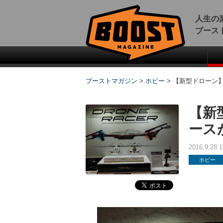
人生の
ブース
ブーストマガジン
>
ホビー
>
【新型ドローン
【新
ース
2016.9.28
ホビー