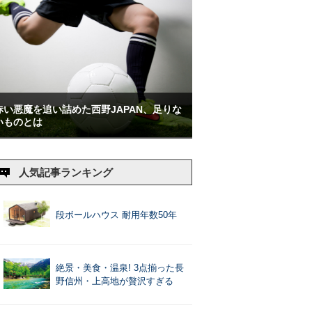
赤い悪魔を追い詰めた西野JAPAN、足りな
いものとは
人気記事ランキング
段ボールハウス 耐用年数50年
絶景・美食・温泉! 3点揃った長
野信州・上高地が贅沢すぎる