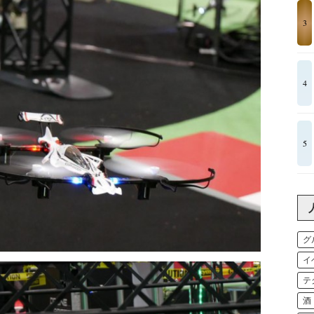
3
4
5
グ
イ
テ
酒