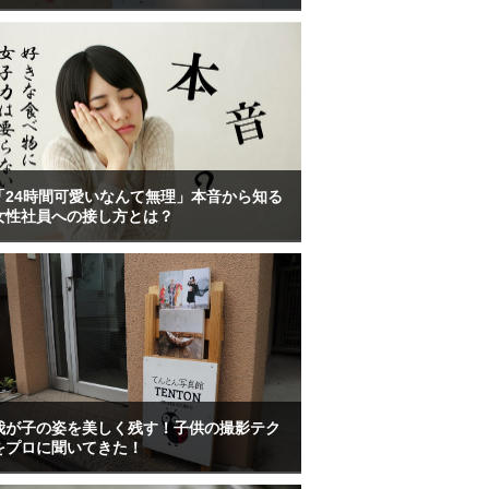
「24時間可愛いなんて無理」本音から知る
女性社員への接し方とは？
我が子の姿を美しく残す！子供の撮影テク
をプロに聞いてきた！