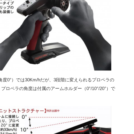
0°）では30Km/hだが、3段階に変えられるプロペラの
る。プロペラの角度は付属のアームホルダー（0°/10°/20°）で