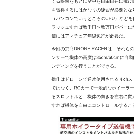
くる映像をもとに空中を自由自在に飛び
を習得するにはかなりの練習が必要とな
（パソコンでいうところのCPU）など
ラッシュすれば数千円〜数万円がパーに
信にはアマチュア無線免許が必要だ。
今回の京商DRONE RACERは、そ
ンサーで機体の高度は35cm/60cmに
ンディングを行うことができる。
操作はドローンで通常使用される４ch
ではなく、RCカーで一般的なホイーラ
るスロットルと、機体の向きを左右に変
すれば機体を自由にコントロールするこ