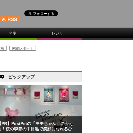
マネー
レジャー
京商
体験レポート
ピックアップ
【PR】PostPetの「モモちゃん」に会え
る！桜の季節の中目黒で笑顔になれるひ