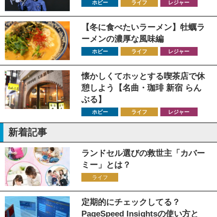
ホビー
ライフ
レジャー
【冬に食べたいラーメン】牡蠣ラ
ーメンの濃厚な風味編
ホビー
ライフ
レジャー
懐かしくてホッとする喫茶店で休
憩しよう【名曲・珈琲 新宿 らん
ぶる】
ホビー
ライフ
レジャー
新着記事
ランドセル選びの救世主「カバー
ミー」とは？
ライフ
定期的にチェックしてる？
PageSpeed Insightsの使い方と