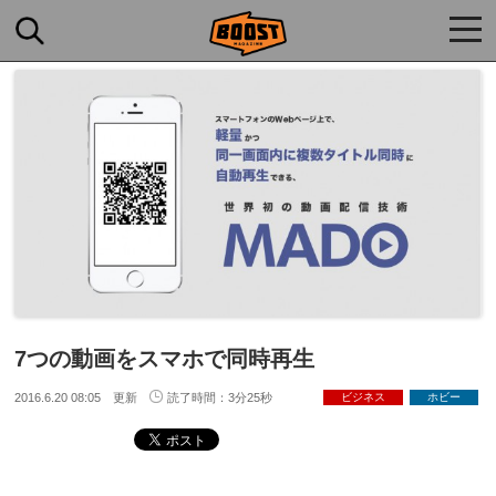
togg
navi
7つの動画をスマホで同時再生
2016.6.20 08:05 更新
読了時間：3分25秒
ビジネス
ホビー