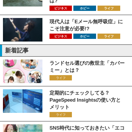
は?
ビジネス
ホビー
ライフ
現代人は「Eメール無呼吸症」に
こそ注意が必要!?
ビジネス
ホビー
ライフ
新着記事
ランドセル選びの救世主「カバー
ミー」とは？
ライフ
定期的にチェックしてる？
PageSpeed Insightsの使い方と
メリット
ライフ
SNS時代に知っておきたい「エコ