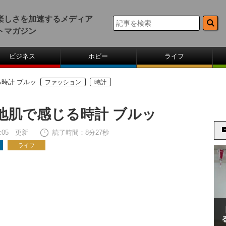
楽しさを加速するメディア
トマガジン
ビジネス
ホビー
ライフ
時計 ブルッ
ファッション
時計
地肌で感じる時計 ブルッ
20:05 更新
読了時間：8分27秒
ライフ