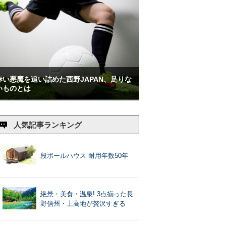
赤い悪魔を追い詰めた西野JAPAN、足りな
いものとは
人気記事ランキング
段ボールハウス 耐用年数50年
絶景・美食・温泉! 3点揃った長
野信州・上高地が贅沢すぎる