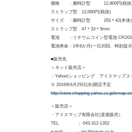
価格 ：腕時計型 12,800円(税抜
ストラップ型 12,000円(税抜)
サイズ ：腕時計型 255＊42(本体)
ストラップ型 47＊33＊9mm
電池 ：リチウムコイン型電池 CR2032
電池寿命：1年6か月(一日20回、時刻提
■販売先
＜ネット販売店＞
・Yahoo!ショッピング アイスマップストア(i
※ 2016年6月29日(水)開店予定
http://store.shopping.yahoo.co.jp/ismap-st
＜販売店＞
・アイスマップ有限会社(直接販売）
TEL ： 043-312-1352
e-mail ：
tac@ismap.co.jp