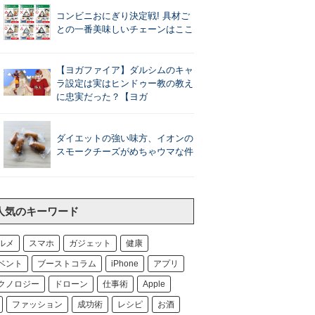
コンビニおにぎり決定戦! 具材ご
との一番美味しいチェーンはここ
【ヨガファイア】ダルシムのキャ
ラ設定は実はヒンドゥー教の教え
に忠実だった？【ヨガ
ダイエットの強い味方、イオンの
スモークチーズがめちゃウマな件
人気のキーワード
ルメ
スマホ
ガジェット
健康
ベント
ブーストコラム
iPhone
アプリ
クノロジー
ドローン
仕事術
Apple
ファッション
成功術
レシピ
お酒