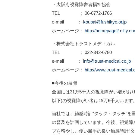
・大阪府視覚障害者福祉協会
TEL ： 06-6772-1766
e-mail ：
koubai@fushikyo.or.jp
ホームページ：
http://homepage2.nifty.co
・株式会社トラストメディカル
TEL ： 022-342-6780
e-mail ：
info@trust-medical.co.jp
ホームページ：
http://www.trust-medical.c
■今後の展開
全国には31万5千人の視覚障がい者がおり、
以下)の視覚障がい者は19万6千人います
当社では、触感時計“タック・タッチ”を重
の普及を計画しています。今後、視覚障
プを増やし、使い勝手の良い触感時計“タ