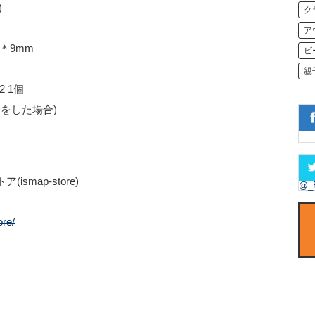
)
ク
ア
＊9mm
ビ
親
 1個
示をした場合)
smap-store)
@_
ore/