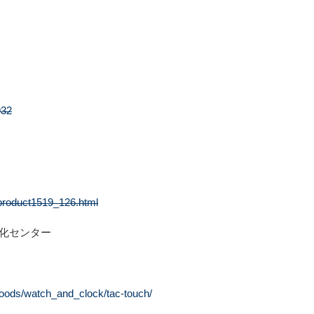
932
p/product1519_126.html
文化センター
/goods/watch_and_clock/tac-touch/