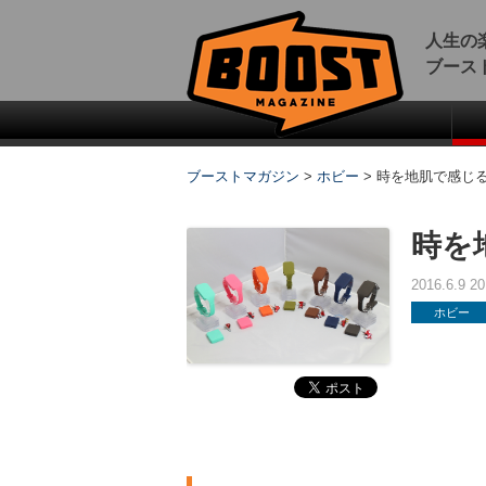
人生の
ブース
ブーストマガジン
>
ホビー
>
時を地肌で感じる
時を
2016.6.9 
ホビー