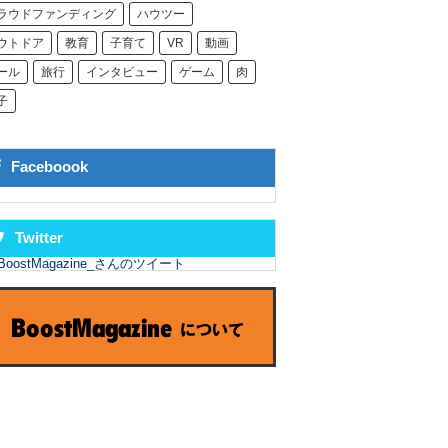
ラウドファンディング
ハウツー
ウトドア
教育
子育て
VR
動画
ール
旅行
インタビュー
ゲーム
肉
子
Faceboook
Twitter
BoostMagazine_さんのツイート