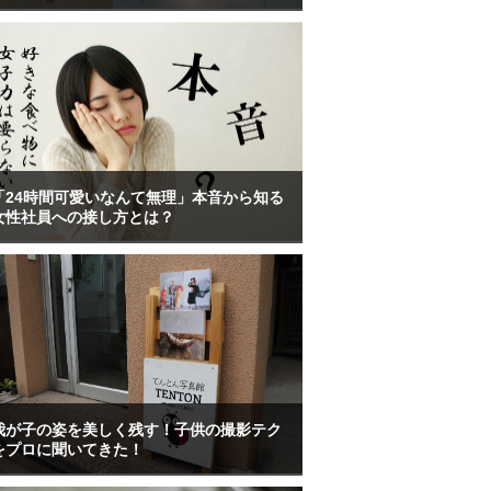
「24時間可愛いなんて無理」本音から知る
女性社員への接し方とは？
我が子の姿を美しく残す！子供の撮影テク
をプロに聞いてきた！