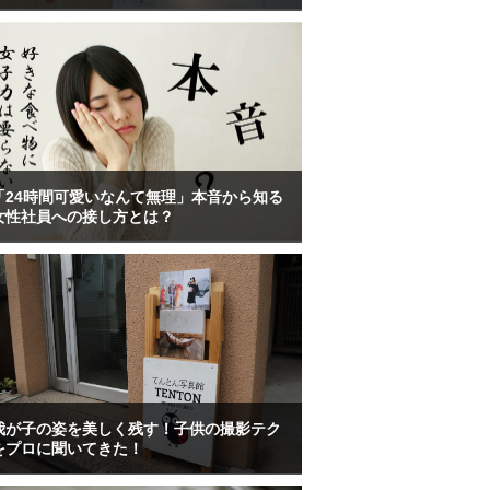
「24時間可愛いなんて無理」本音から知る
女性社員への接し方とは？
我が子の姿を美しく残す！子供の撮影テク
をプロに聞いてきた！