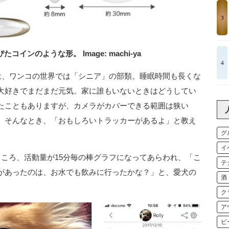
3
インのような形。 Image: machi-ya
4
ーは、ワンコの世界では「シニア」の部類。睡眠時間も長くな
大好きでまだまだ元気。家に誰もいないときはどうしてい
たこともありますが、カメラがカバーできる範囲は狭い
。そんなとき、「おもしろいトラッカーがあるよ」と教え
グ
。
イ
ところ、活動量が15分毎の棒グラフになってあらわれ、「こ
テ
があったのは、お水でも飲みに行ったかな？」と、愛犬の
酒
ク
ア
ビ