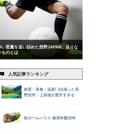
赤い悪魔を追い詰めた西野JAPAN、足りな
いものとは
人気記事ランキング
絶景・美食・温泉! 3点揃った長
野信州・上高地が贅沢すぎる
段ボールハウス 耐用年数50年