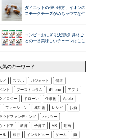
ダイエットの強い味方、イオンの
スモークチーズがめちゃウマな件
コンビニおにぎり決定戦! 具材ご
との一番美味しいチェーンはここ
人気のキーワード
ルメ
スマホ
ガジェット
健康
ベント
ブーストコラム
iPhone
アプリ
クノロジー
ドローン
仕事術
Apple
ファッション
成功術
レシピ
お酒
ラウドファンディング
ハウツー
ウトドア
教育
子育て
VR
動画
ール
旅行
インタビュー
ゲーム
肉