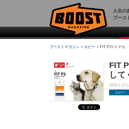
人生の
ブース
ブーストマガジン
>
ホビー
>
FIT P2×ス
FI
して
2018.1.13
ホビー