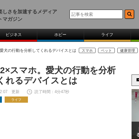
楽しさを加速するメディア
トマガジン
ビジネス
ホビー
ライフ
マホ。愛犬の行動を分析してくれるデバイスとは
スマホ
ペット
健康管理
T P2×スマホ。愛犬の行動を分析
くれるデバイスとは
 12:07 更新
読了時間：4分47秒
ライフ