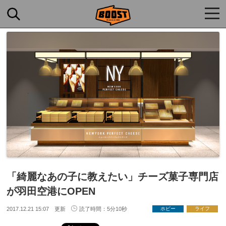
togg
navi
「綺麗なあの子に教えたい」チーズ菓子専門店
が羽田空港にOPEN
2017.12.21 15:07 更新
読了時間：5分10秒
ホビー
ライフ