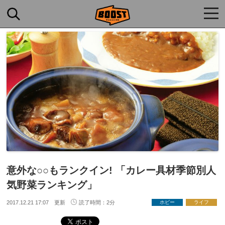
togg
navi
意外な○○もランクイン! 「カレー具材季節別人
気野菜ランキング」
2017.12.21 17:07 更新
読了時間：2分
ホビー
ライフ