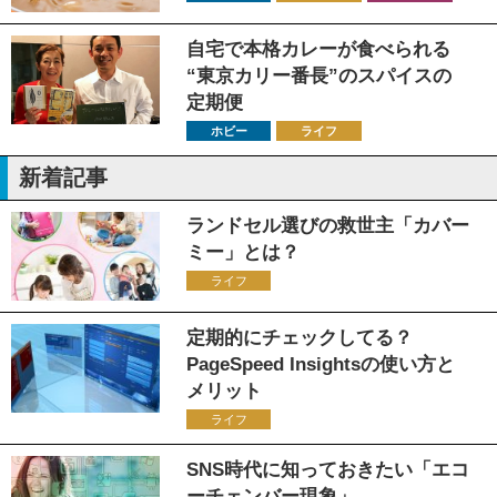
自宅で本格カレーが食べられる
“東京カリー番長”のスパイスの
定期便
ホビー
ライフ
新着記事
ランドセル選びの救世主「カバー
ミー」とは？
ライフ
定期的にチェックしてる？
PageSpeed Insightsの使い方と
メリット
ライフ
SNS時代に知っておきたい「エコ
ーチェンバー現象」