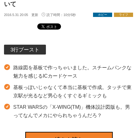
いて
2016.5.31 20:05 更新
読了時間：10分5秒
ホビー
ライフ
3行ブースト
路線図を基板で作っちゃいました。スチームパンクな
魅力を感じるICカードケース
基板っぽいじゃなくて本当に基板で作成。タッチで東
京駅が光るなど男心をくすぐるギミックも
STAR WARSの「X-WING(TM)」機体設計図版も。男
ってなんでメカにやられちゃうんだろ？