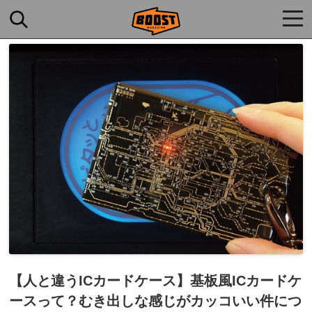
togg
navi
【人と違うICカードケース】基板風ICカードケ
ースって？むき出しな感じがカッコいい件につ