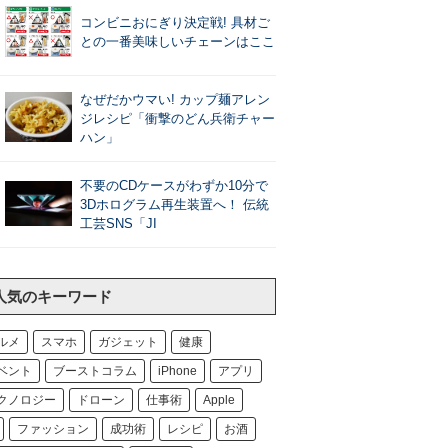
コンビニおにぎり決定戦! 具材ご
との一番美味しいチェーンはここ
なぜだかウマい! カップ麺アレン
ジレシピ「衝撃のどん兵衛チャー
ハン」
不要のCDケースがわずか10分で
3Dホログラム再生装置へ！ 伝統
工芸SNS「JI
人気のキーワード
ルメ
スマホ
ガジェット
健康
ベント
ブーストコラム
iPhone
アプリ
クノロジー
ドローン
仕事術
Apple
ファッション
成功術
レシピ
お酒