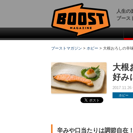
人生の
ブース
ブーストマガジン
>
ホビー
>
大根おろしの辛
大根
好み
2017.11.2
ホビー
辛みや口当たりは調節自在