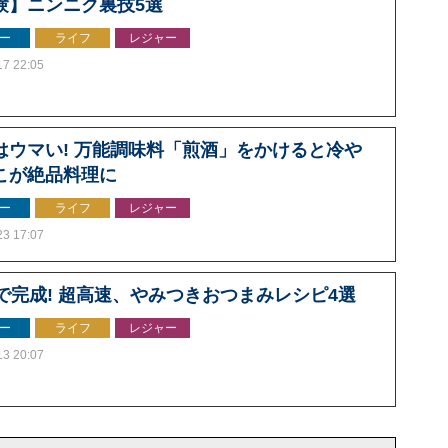
験】ニンニク裏技5選
ー
ライフ
レジャー
17 22:05
はウマい! 万能調味料「煎酒」をかけると冷や
こが絶品料理に
ー
ライフ
レジャー
23 17:07
分で完成! 超高速、やみつきおつまみレシピ4選
ー
ライフ
レジャー
13 20:07