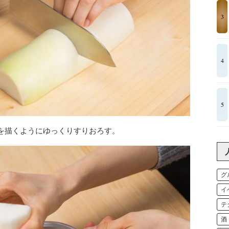
3
4
5
を描くようにゆっくりすりおろす。
グ
イ
テ
酒