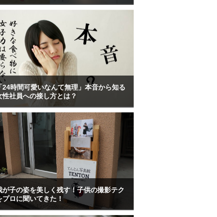
「24時間可愛いなんて無理」本音から知る
女性社員への接し方とは？
我が子の姿を美しく残す！子供の撮影テク
をプロに聞いてきた！