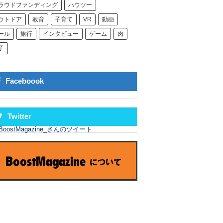
ラウドファンディング
ハウツー
ウトドア
教育
子育て
VR
動画
ール
旅行
インタビュー
ゲーム
肉
子
Faceboook
Twitter
BoostMagazine_さんのツイート