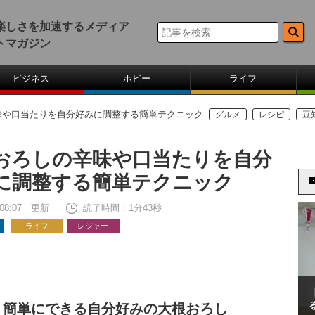
楽しさを加速するメディア
トマガジン
ビジネス
ホビー
ライフ
味や口当たりを自分好みに調整する簡単テクニック
グルメ
レシピ
豆
おろしの辛味や口当たりを自分
に調整する簡単テクニック
6 08:07 更新
読了時間：1分43秒
ライフ
レジャー
！簡単にできる自分好みの大根おろし