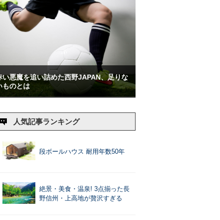
赤い悪魔を追い詰めた西野JAPAN、足りな
いものとは
人気記事ランキング
段ボールハウス 耐用年数50年
絶景・美食・温泉! 3点揃った長
野信州・上高地が贅沢すぎる