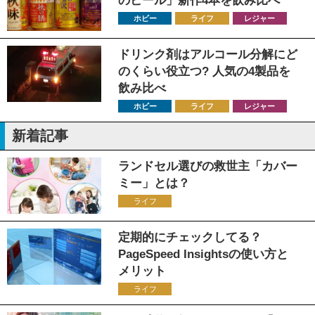
のビール」新作4本を飲み比べ
ホビー
ライフ
レジャー
ドリンク剤はアルコール分解にど
のくらい役立つ? 人気の4製品を
飲み比べ
ホビー
ライフ
レジャー
新着記事
ランドセル選びの救世主「カバー
ミー」とは？
ライフ
定期的にチェックしてる？
PageSpeed Insightsの使い方と
メリット
ライフ