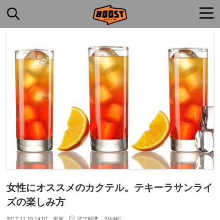
togg
navi
女性にオススメのカクテル。テキーラサンライ
ズの楽しみ方
2017.11.19 14:07 更新
読了時間：2分4秒