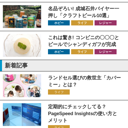
名品ぞろい! 成城石井バイヤー一
押し「クラフトビール10選」
ホビー
ライフ
レジャー
これは驚き! コンビニの〇〇〇と
ビールでシャンディガフが完成
ホビー
ライフ
レジャー
新着記事
ランドセル選びの救世主「カバー
ミー」とは？
ライフ
定期的にチェックしてる？
PageSpeed Insightsの使い方と
メリット
ライフ