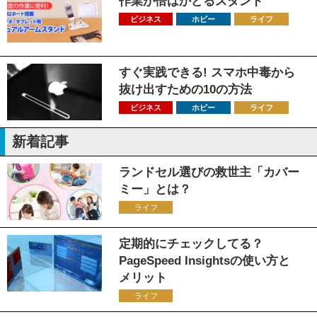
作業が倍はかどるスタンド
ビジネス
ホビー
ライフ
すぐ実践できる! スマホ中毒から
抜け出すための10の方法
ビジネス
ホビー
ライフ
新着記事
ランドセル選びの救世主「カバー
ミー」とは？
ライフ
定期的にチェックしてる？
PageSpeed Insightsの使い方と
メリット
ライフ