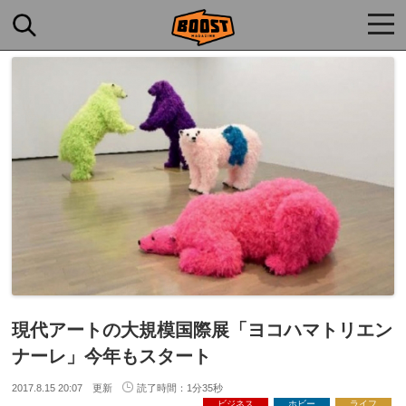
togg
navi
現代アートの大規模国際展「ヨコハマトリエン
ナーレ」今年もスタート
2017.8.15 20:07 更新
読了時間：1分35秒
ビジネス
ホビー
ライフ