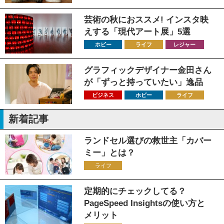
芸術の秋におススメ! インスタ映
えする「現代アート展」5選
ホビー
ライフ
レジャー
グラフィックデザイナー金田さん
が「ずっと持っていたい」逸品
ビジネス
ホビー
ライフ
新着記事
ランドセル選びの救世主「カバー
ミー」とは？
ライフ
定期的にチェックしてる？
PageSpeed Insightsの使い方と
メリット