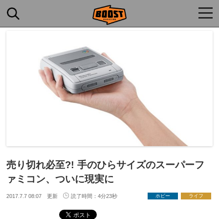
togg
navi
売り切れ必至?! 手のひらサイズのスーパーフ
ァミコン、ついに現実に
2017.7.7 08:07 更新
読了時間：4分23秒
ホビー
ライフ