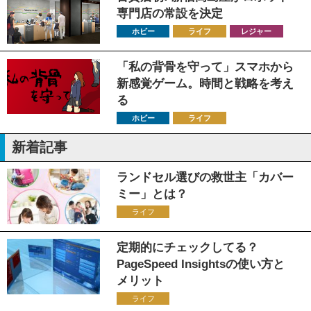
専門店の常設を決定
ホビー
ライフ
レジャー
「私の背骨を守って」スマホから
新感覚ゲーム。時間と戦略を考え
る
ホビー
ライフ
新着記事
ランドセル選びの救世主「カバー
ミー」とは？
ライフ
定期的にチェックしてる？
PageSpeed Insightsの使い方と
メリット
ライフ