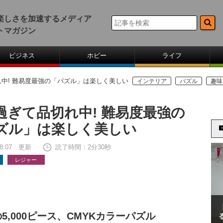
楽しさを加速するメディア
トマガジン
ビジネス
ホビー
ライフ
中! 難易度最強の「パズル」は楽しく美しい
インテリア
パズル
趣味
過ぎて品切れ中! 難易度最強の
ズル」は楽しく美しい
 08:07 更新
読了時間：2分30秒
レジャー
,000ピース、CMYKカラーパズル