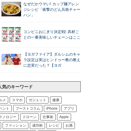
なぜだかウマい! カップ麺アレン
ジレシピ「衝撃のどん兵衛チャー
ハン」
コンビニおにぎり決定戦! 具材ご
との一番美味しいチェーンはここ
【ヨガファイア】ダルシムのキャ
ラ設定は実はヒンドゥー教の教え
に忠実だった？【ヨガ
人気のキーワード
ルメ
スマホ
ガジェット
健康
ベント
ブーストコラム
iPhone
アプリ
クノロジー
ドローン
仕事術
Apple
ファッション
成功術
レシピ
お酒