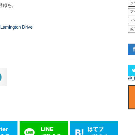
ク
登録を。
ア
ビ
-Lamington Drive
親
@_