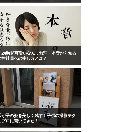
「24時間可愛いなんて無理」本音から知る
女性社員への接し方とは？
我が子の姿を美しく残す！子供の撮影テク
をプロに聞いてきた！