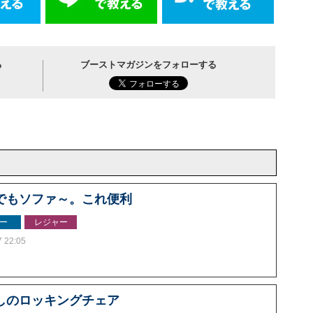
る
ブーストマガジンをフォローする
でもソファ～。これ便利
ー
レジャー
7 22:05
しのロッキングチェア