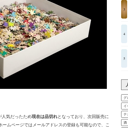
3
4
5
グ
イ
テ
商品が人気だったため
現在は品切れ
となっており、次回販売に
酒
ホームページではメールアドレスの登録も可能なので、こ