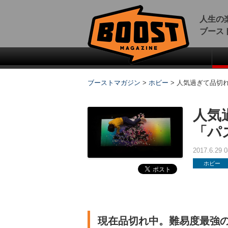
人生の
ブース
ブーストマガジン
>
ホビー
>
人気過ぎて品切れ
人気
「パ
2017.6.29
ホビー
現在品切れ中。難易度最強の5