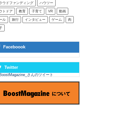
ラウドファンディング
ハウツー
ウトドア
教育
子育て
VR
動画
ール
旅行
インタビュー
ゲーム
肉
子
Faceboook
Twitter
BoostMagazine_さんのツイート