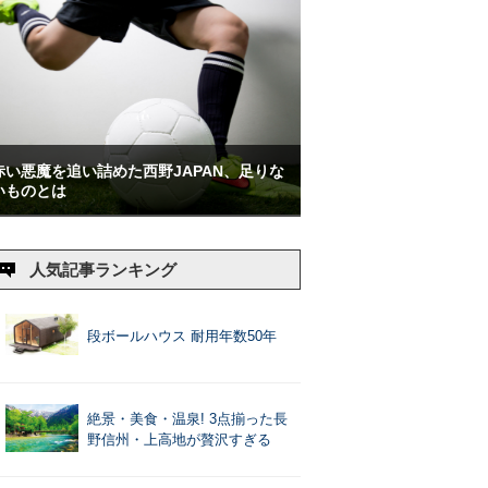
赤い悪魔を追い詰めた西野JAPAN、足りな
いものとは
人気記事ランキング
段ボールハウス 耐用年数50年
絶景・美食・温泉! 3点揃った長
野信州・上高地が贅沢すぎる