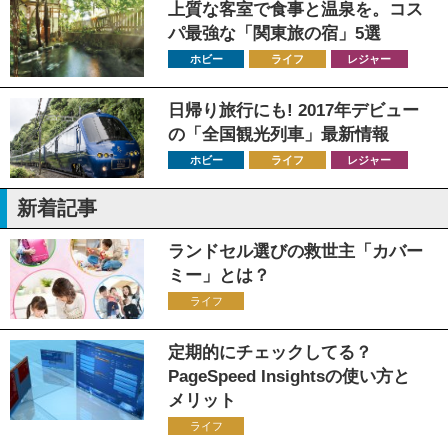
上質な客室で食事と温泉を。コス
パ最強な「関東旅の宿」5選
ホビー
ライフ
レジャー
日帰り旅行にも! 2017年デビュー
の「全国観光列車」最新情報
ホビー
ライフ
レジャー
新着記事
ランドセル選びの救世主「カバー
ミー」とは？
ライフ
定期的にチェックしてる？
PageSpeed Insightsの使い方と
メリット
ライフ