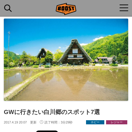
togg
navi
GWに行きたい白川郷のスポット7選
2017.4.19 20:07 更新
読了時間：3分29秒
ホビー
レジャー