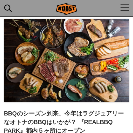
togg
navi
BBQのシーズン到来、今年はラグジュアリー
なオトナのBBQはいかが？ 『REALBBQ
PARK』都内５ヶ所にオープン