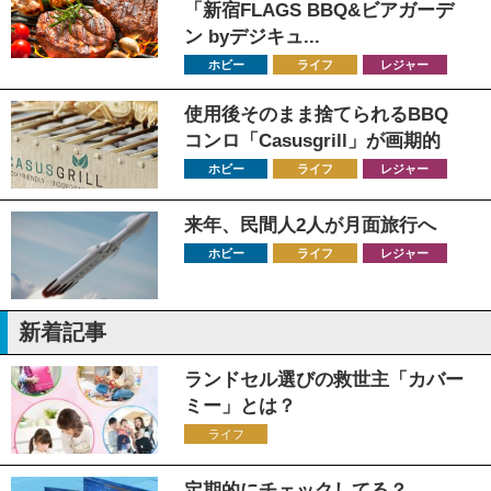
「新宿FLAGS BBQ&ビアガーデ
ン byデジキュ...
ホビー
ライフ
レジャー
使用後そのまま捨てられるBBQ
コンロ「Casusgrill」が画期的
ホビー
ライフ
レジャー
来年、民間人2人が月面旅行へ
ホビー
ライフ
レジャー
新着記事
ランドセル選びの救世主「カバー
ミー」とは？
ライフ
定期的にチェックしてる？