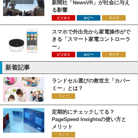
新聞社「NewsVR」が社会に与え
る影響
ビジネス
ホビー
ライフ
スマホで外出先から家電操作がで
きる「スマート家電コントローラ
ー」
ビジネス
ホビー
ライフ
新着記事
ランドセル選びの救世主「カバー
ミー」とは？
ライフ
定期的にチェックしてる？
PageSpeed Insightsの使い方と
メリット
ライフ