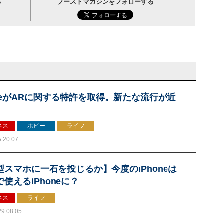
る
ブーストマガジンをフォローする
pleがARに関する特許を取得。新たな流行が近
ネス
ホビー
ライフ
5 20:07
型スマホに一石を投じるか】今度のiPhoneは
使えるiPhoneに？
ネス
ライフ
29 08:05