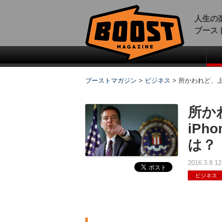
人生の
ブース
ブーストマガジン
>
ビジネス
>
所かわれど、上
所か
iPh
は？
2016.3.8 
ビジネス