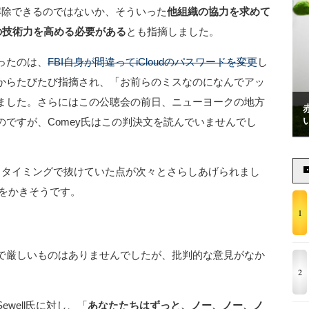
号を解除できるのではないか、そういった
他組織の協力を求めて
身の技術力を高める必要がある
とも指摘しました。
なったのは、
FBI自身が間違ってiCloudのパスワードを変更
し
からたびたび指摘され、「お前らのミスなのになんでアッ
ました。さらにはこの公聴会の前日、ニューヨークの地方
のですが、Comey氏はこの判決文を読んでいませんでし
とタイミングで抜けていた点が次々とさらしあげられまし
汗をかきそうです。
1
で厳しいものはありませんでしたが、批判的な意見がなか
2
well氏に対し、「
あなたたちはずっと、ノー、ノー、ノ