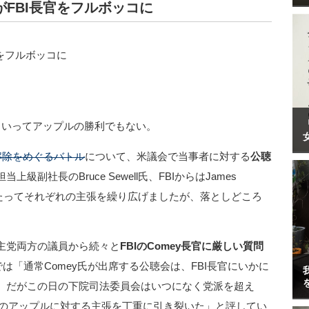
会がFBI長官をフルボッコに
といってアップルの勝利でもない。
ク解除をめぐるバトル
について、米議会で当事者に対する
公聴
副社長のBruce Sewell氏、FBIからはJames
わたってそれぞれの主張を繰り広げましたが、落としどころ
主党両方の議員から続々と
FBIのComey長官に厳しい質問
では「通常Comey氏が出席する公聴会は、FBI長官にいかに
）だがこの日の下院司法委員会はいつになく党派を超え
彼のアップルに対する主張を丁重に引き裂いた」と評してい