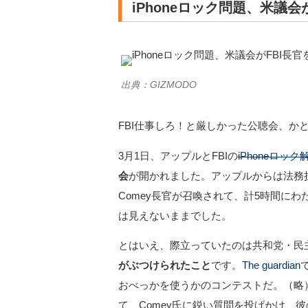
iPhoneロック問題、米議
出典：GIZMODO
FBI仕事しろ！と厳しかった公聴会、か
3月1日、アップルとFBIの
iPhoneロッ
会
が開かれました。アップルからは法務担当上級
Comey長官が召喚されて、計5時間に
は見えないままでした。
とはいえ、際立っていたのは共和党・民
がぶつけられたこと
です。
The guardian
おべっかを使うかのコンテストだ。（略
て、Comey氏に鋭い質問を投げかけ、