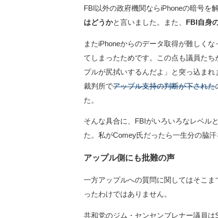
FBI以外の政府機関ならiPhoneの暗
はどうか
と言いました。また、
FBI自
またiPhoneからのデータ取得が難しく
てしまったためです。この点も議員たち
プルが尻拭いするんだよ」と突っ込まれ
裁判所で
アップル支持の判断が下された
た。
そんな具合に、FBIがいろいろなレベル
た。私がComey氏だったら一生分の脇
アップル側にも批難の声
一方アップルへの質問に関してはそこま
ったわけではありません。
共和党のジム・センセンブレナー議員はSe