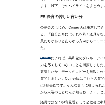
ます。以下、そのハイライトをまとめま
FBI長官の苦しい言い分
公聴会のはじめ、Comey氏は用意して
る」「自分たちにはそれを暴く道具がな
員たちがありとあらゆる方向からコミー
た。
Quartz
によれば、共和党のダレル・アイサ
力を尽くしていない
ことを指摘しました。
要請したか、データのコピーを無数に作
質問しました。Comey氏はこれらの質
はFBI長官です。そんな質問に答えられ
から末端のことなんか知らねーよ）」と
議員ではなく御意見番として公聴会に参加し