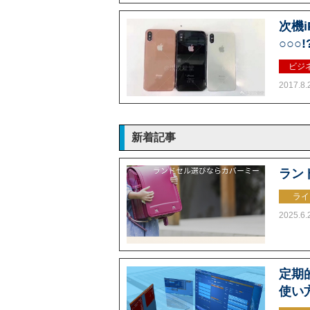
次機i
○○○!
ビジ
2017.8.
新着記事
ラン
ライ
2025.6.
定期的
使い