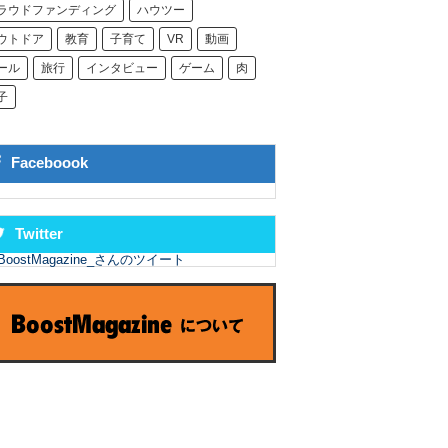
ラウドファンディング
ハウツー
ウトドア
教育
子育て
VR
動画
ール
旅行
インタビュー
ゲーム
肉
子
Faceboook
Twitter
BoostMagazine_さんのツイート