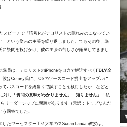
す。
きたスピーチで「暗号化がテロリストの隠れみのになってい
い」という従来の主張を繰り返しました。でもその後、議
氏に疑問を投げかけ、彼の主張の苦しさが露呈してきまし
議員は、テロリストのiPhoneを自力で解読すべく
FBIが全
彼はComey氏に、iOSのソースコード提出をアップルに
ってパスコードを総当りで試すことを検討したか、などと
問に対し
「質問の意味がわかりません」「知りません」
「私
たらリーダーシップに問題があります（意訳：トップなんだ
いう回答でした。
たワーセスター工科大学のスSusan Landau教授は、