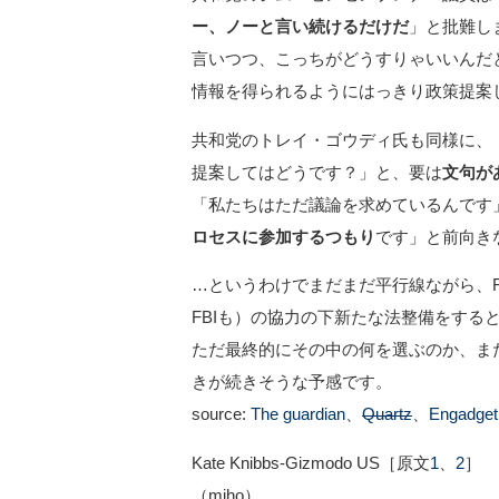
ー、ノーと言い続けるだけだ
」と批難し
言いつつ、こっちがどうすりゃいいんだと
情報を得られるようにはっきり政策提案
共和党のトレイ・ゴウディ氏も同様に、
提案してはどうです？」と、要は
文句が
「私たちはただ議論を求めているんです
ロセスに参加するつもり
です」と前向き
…というわけでまだまだ平行線ながら、F
FBIも）の協力の下新たな法整備をする
ただ最終的にその中の何を選ぶのか、ま
きが続きそうな予感です。
source:
The guardian
、
Quartz
、
Engadget
Kate Knibbs-Gizmodo US［原文
1
、
2
］
（miho）