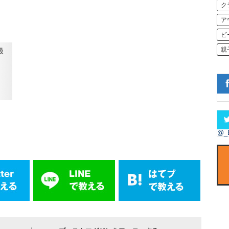
ク
ア
ビ
親
@_