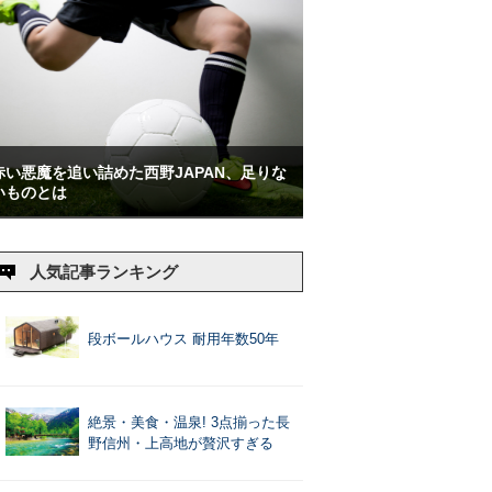
赤い悪魔を追い詰めた西野JAPAN、足りな
いものとは
人気記事ランキング
段ボールハウス 耐用年数50年
絶景・美食・温泉! 3点揃った長
野信州・上高地が贅沢すぎる