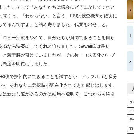
ました。そして「あなたたちは議会にどうにかしてくれと
3
聞くと、『わからない』と言う。FBIは捜査機関が確実に
してるんですよ」と詰め寄りました。代案を出せ、と。
4
「ロビー活動をやめて、自分たちが賛同できることを自ら
あるなら法案にしてくれ
と迫りました。Sewell氏は最初
」と若干腰が引けていましたが、その後「（法案化の）
プ
5
な態度を明確にしました。
BI側で技術的にできることを試すとか、アップル（と多分
とか、それなりに選択肢が顕在化されてきた感じはします。
たは新たな道があるのかは結局不透明で、これからも綱引
グ
イ
テ
酒