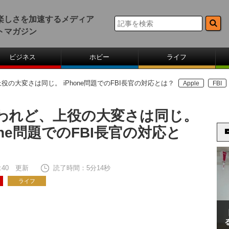
楽しさを加速するメディア
トマガジン
ビジネス
ホビー
ライフ
役の大変さは同じ。 iPhone問題でのFBI長官の対応とは？
Apple
FBI
われど、上役の大変さは同じ。
one問題でのFBI長官の対応と
12:40 更新
読了時間：5分14秒
ライフ