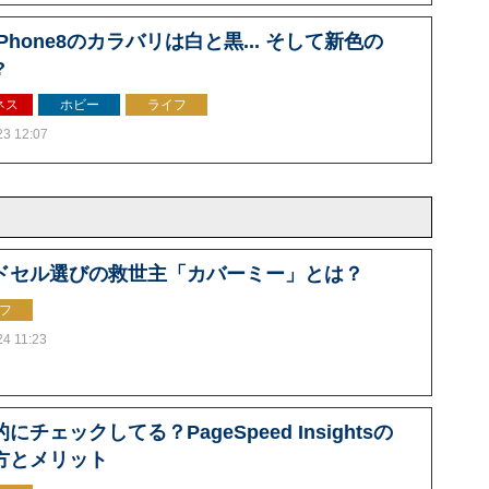
Phone8のカラバリは白と黒... そして新色の
?
ネス
ホビー
ライフ
23 12:07
ドセル選びの救世主「カバーミー」とは？
フ
24 11:23
にチェックしてる？PageSpeed Insightsの
方とメリット