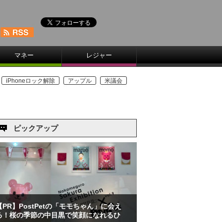
マネー
レジャー
iPhoneロック解除
アップル
米議会
ピックアップ
【PR】PostPetの「モモちゃん」に会え
る！桜の季節の中目黒で笑顔になれるひ