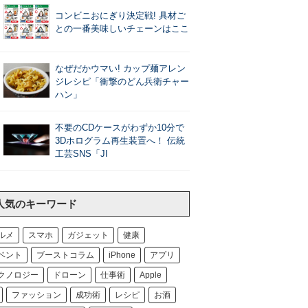
コンビニおにぎり決定戦! 具材ご
との一番美味しいチェーンはここ
なぜだかウマい! カップ麺アレン
ジレシピ「衝撃のどん兵衛チャー
ハン」
不要のCDケースがわずか10分で
3Dホログラム再生装置へ！ 伝統
工芸SNS「JI
人気のキーワード
ルメ
スマホ
ガジェット
健康
ベント
ブーストコラム
iPhone
アプリ
クノロジー
ドローン
仕事術
Apple
ファッション
成功術
レシピ
お酒