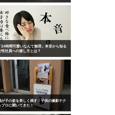
「24時間可愛いなんて無理」本音から知る
女性社員への接し方とは？
我が子の姿を美しく残す！子供の撮影テク
をプロに聞いてきた！