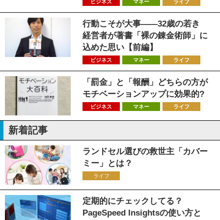
ビジネス
マネー
ライフ
行動こそが大事――32歳の若き
経営者が著書「裸の錬金術師」に
込めた思い【前編】
ビジネス
マネー
ライフ
「罰金」と「報酬」どちらの方が
モチベーションアップに効果的?
ビジネス
マネー
ライフ
新着記事
ランドセル選びの救世主「カバー
ミー」とは？
ライフ
定期的にチェックしてる？
PageSpeed Insightsの使い方と