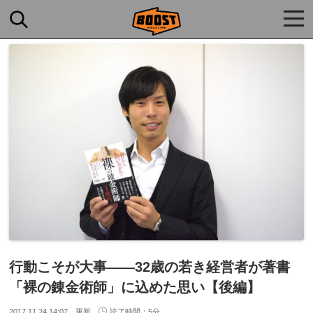
togg
navi
行動こそが大事――32歳の若き経営者が著書
「裸の錬金術師」に込めた思い【後編】
2017.11.24 14:07 更新
読了時間：5分