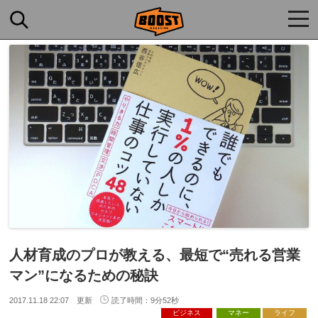
togg
navi
人材育成のプロが教える、最短で“売れる営業
マン”になるための秘訣
2017.11.18 22:07 更新
読了時間：9分52秒
ビジネス
マネー
ライフ