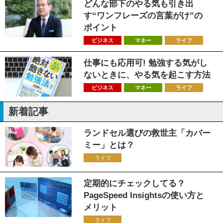
どんな部下のやる気も引き出
す“ワンフレーズの言葉がけ”の
ポイント
ビジネス
マネー
ライフ
仕事にも応用可! 勉強する気がし
ないときに、やる気を起こす方法
ビジネス
マネー
ライフ
新着記事
ランドセル選びの救世主「カバー
ミー」とは？
ライフ
定期的にチェックしてる？
PageSpeed Insightsの使い方と
メリット
ライフ