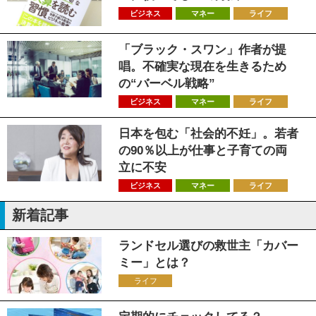
ビジネス
マネー
ライフ
「ブラック・スワン」作者が提
唱。不確実な現在を生きるため
の“バーベル戦略”
ビジネス
マネー
ライフ
日本を包む「社会的不妊」。若者
の90％以上が仕事と子育ての両
立に不安
ビジネス
マネー
ライフ
新着記事
ランドセル選びの救世主「カバー
ミー」とは？
ライフ