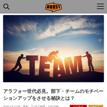
togg
navi
アラフォー世代必見。部下・チームのモチベー
ションアップをさせる秘訣とは？
2016.5.9 17:05 更新
読了時間：13分33秒
ビジネス
ライフ