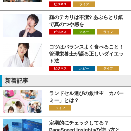
ビジネス
ライフ
顔のテカリは不潔? あぶらとり紙
で真のつや感を
ビジネス
マネー
ライフ
コツはバランスよく食べること！
管理栄養士が語る正しいダイエッ
ト法
ビジネス
ホビー
ライフ
新着記事
ランドセル選びの救世主「カバー
ミー」とは？
ライフ
定期的にチェックしてる？
PageSpeed Insightsの使い方と