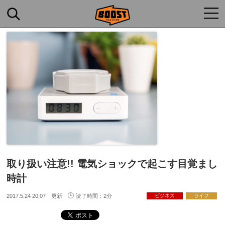
togg
navi
取り扱い注意!! 電気ショックで起こす目覚まし
時計
2017.5.24 20:07 更新
読了時間：2分
ビジネス
ライフ