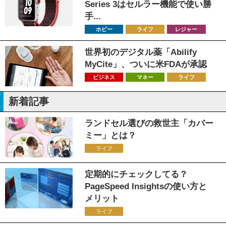
Series 3はセルラー機能で使い勝
手...
ホビー
ライフ
レジャー
世界初のデジタル薬「Abilify
MyCite」、ついに米FDAが承認
ビジネス
マネー
ライフ
新着記事
ランドセル選びの救世主「カバー
ミー」とは？
ライフ
定期的にチェックしてる？
PageSpeed Insightsの使い方と
メリット
ライフ