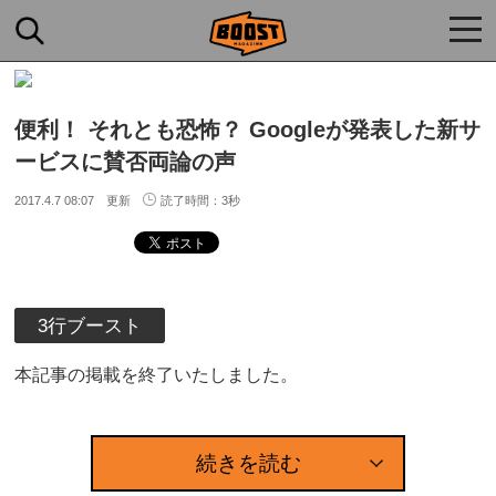
togg
navi
便利！ それとも恐怖？ Googleが発表した新サ
ービスに賛否両論の声
2017.4.7 08:07 更新
読了時間：3秒
3行ブースト
本記事の掲載を終了いたしました。
続きを読む